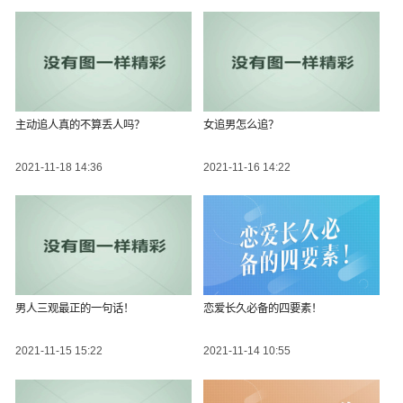
主动追人真的不算丢人吗？
女追男怎么追？
2021-11-18 14:36
2021-11-16 14:22
男人三观最正的一句话！
恋爱长久必备的四要素！
2021-11-15 15:22
2021-11-14 10:55