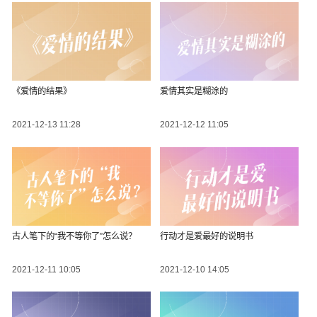
《爱情的结果》
爱情其实是糊涂的
2021-12-13 11:28
2021-12-12 11:05
古人笔下的“我不等你了”怎么说？
行动才是爱最好的说明书
2021-12-11 10:05
2021-12-10 14:05