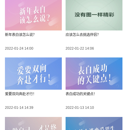
新年表白该怎么说？
应该怎么去挑选伴侣？
2022-01-24 14:00
2022-01-22 14:06
爱要双向奔赴才行！
表白成功的关键点！
2022-01-14 14:39
2022-01-13 14:10