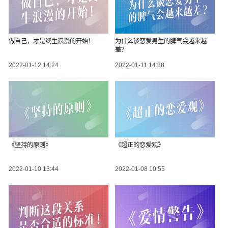
做自己，才是终生浪漫的开始！
为什么谈恋爱男生的脾气会越来越
差？
2022-01-12 14:24
2022-01-11 14:38
《坚持的原则》
《超正的恋爱观》
2022-01-10 13:44
2022-01-08 10:55