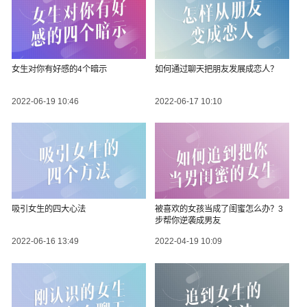
女生对你有好感的4个暗示
如何通过聊天把朋友发展成恋人？
2022-06-19 10:46
2022-06-17 10:10
吸引女生的四大心法
被喜欢的女孩当成了闺蜜怎么办？3
步帮你逆袭成男友
2022-06-16 13:49
2022-04-19 10:09