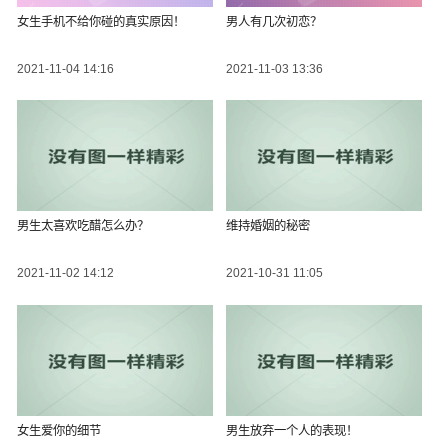
女生手机不给你碰的真实原因！
男人有几次初恋？
2021-11-04 14:16
2021-11-03 13:36
男生太喜欢吃醋怎么办？
维持婚姻的秘密
2021-11-02 14:12
2021-10-31 11:05
女生爱你的细节
男生放弃一个人的表现！