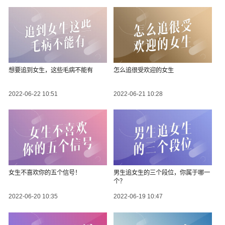
想要追到女生，这些毛病不能有
怎么追很受欢迎的女生
2022-06-22 10:51
2022-06-21 10:28
女生不喜欢你的五个信号！
男生追女生的三个段位，你属于哪一
个？
2022-06-20 10:35
2022-06-19 10:47