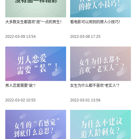
大多数女生都喜欢“皮”一点的男生！
看电影可以用到的撩人小技巧！
2022-03-09 13:54
2022-03-08 17:25
男人恋爱需要“装”！
女生为什么都不喜欢“老实人”？
2022-03-02 10:55
2022-03-01 13:56