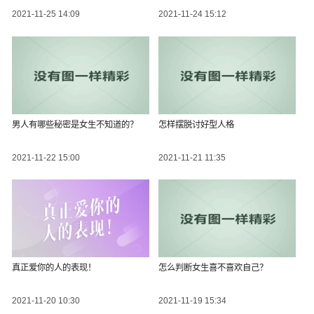
2021-11-25 14:09
2021-11-24 15:12
男人有哪些秘密是女生不知道的？
怎样摆脱讨好型人格
2021-11-22 15:00
2021-11-21 11:35
真正爱你的人的表现！
怎么判断女生喜不喜欢自己？
2021-11-20 10:30
2021-11-19 15:34