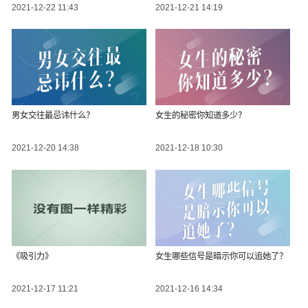
2021-12-22 11:43
2021-12-21 14:19
男女交往最忌讳什么？
女生的秘密你知道多少？
2021-12-20 14:38
2021-12-18 10:30
《吸引力》
女生哪些信号是暗示你可以追她了？
2021-12-17 11:21
2021-12-16 14:34