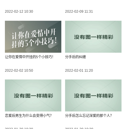
2022-02-12 10:30
2022-02-09 11:31
让你在爱情中开挂的5个小技巧！
分手后的纠缠
2022-02-02 10:50
2022-02-01 11:20
恋爱后男生为什么会变得小气？
分手后怎么忘记深爱的那个人？