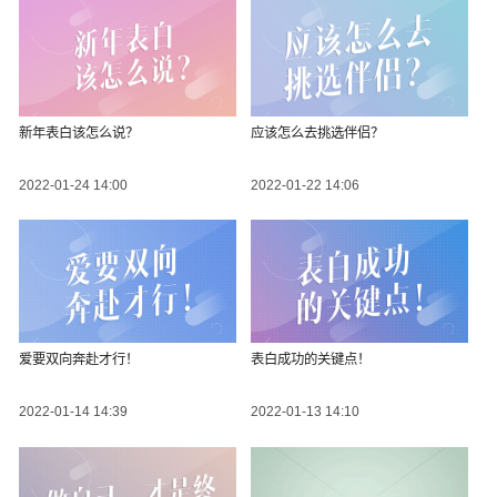
新年表白该怎么说？
应该怎么去挑选伴侣？
2022-01-24 14:00
2022-01-22 14:06
爱要双向奔赴才行！
表白成功的关键点！
2022-01-14 14:39
2022-01-13 14:10