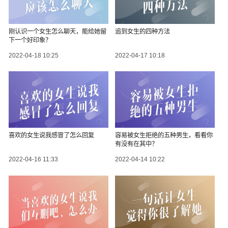
刚认识一个女生怎么聊天，能给她留
追到女生的四种方法
下一个好印象？
2022-04-18 10:25
2022-04-17 10:18
喜欢的女生说我感冒了怎么回复
容易被女生拒绝的五种男生，看看你
有没有在其中？
2022-04-16 11:33
2022-04-14 10:22