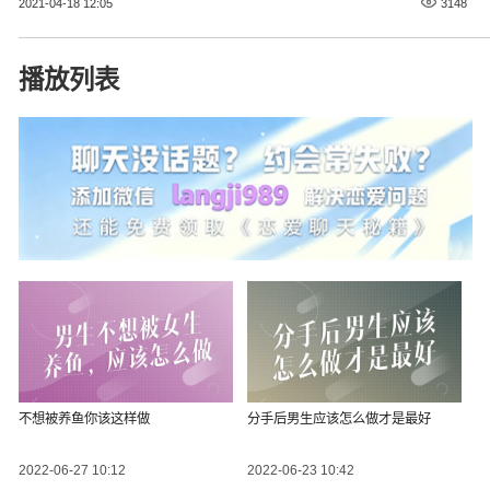
2021-04-18 12:05
3148
播放列表
不想被养鱼你该这样做
分手后男生应该怎么做才是最好
2022-06-27 10:12
2022-06-23 10:42