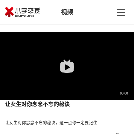
视频
让女生对你念念不忘的秘诀
让女生对你念念不忘的秘诀，这一点你一定要记住