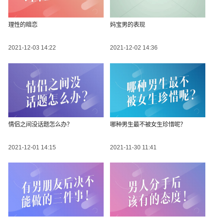
理性的暗恋
妈宝男的表现
2021-12-03 14:22
2021-12-02 14:36
情侣之间没话题怎么办？
哪种男生最不被女生珍惜呢？
2021-12-01 14:15
2021-11-30 11:41