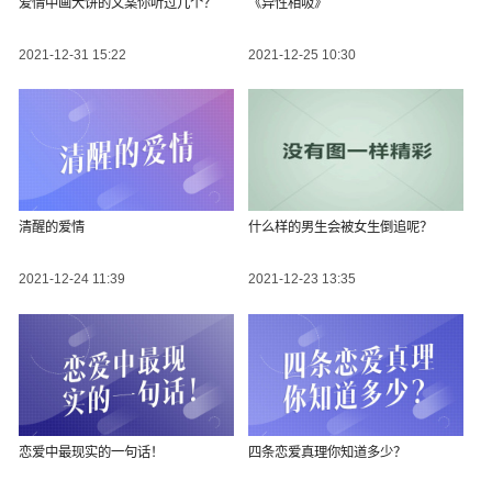
爱情中画大饼的文案你听过几个？
《异性相吸》
2021-12-31 15:22
2021-12-25 10:30
清醒的爱情
什么样的男生会被女生倒追呢？
2021-12-24 11:39
2021-12-23 13:35
恋爱中最现实的一句话！
四条恋爱真理你知道多少？