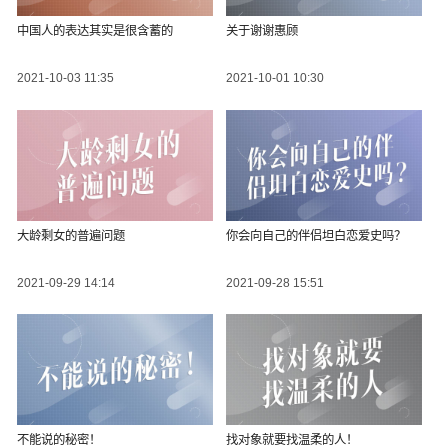
中国人的表达其实是很含蓄的
关于谢谢惠顾
2021-10-03 11:35
2021-10-01 10:30
大龄剩女的普遍问题
你会向自己的伴侣坦白恋爱史吗？
2021-09-29 14:14
2021-09-28 15:51
不能说的秘密！
找对象就要找温柔的人！