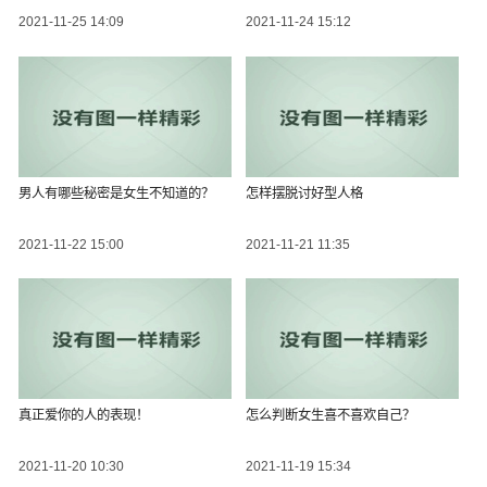
2021-11-25 14:09
2021-11-24 15:12
男人有哪些秘密是女生不知道的？
怎样摆脱讨好型人格
2021-11-22 15:00
2021-11-21 11:35
真正爱你的人的表现！
怎么判断女生喜不喜欢自己？
2021-11-20 10:30
2021-11-19 15:34