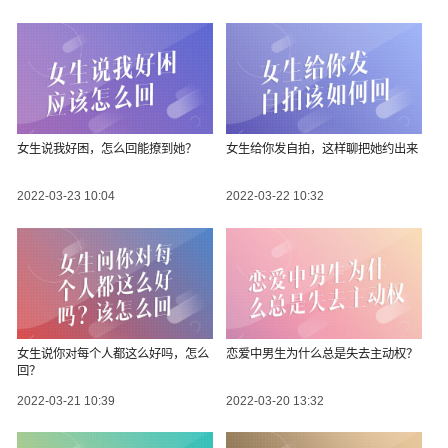
女生说我好困，怎么回能撩到她？
女生给你发自拍，这样聊把她约出来
2022-03-23 10:04
2022-03-22 10:32
女生说你对每个人都这么好吗，怎么
恋爱中男生为什么总是失去主动权？
回？
2022-03-21 10:39
2022-03-20 13:32