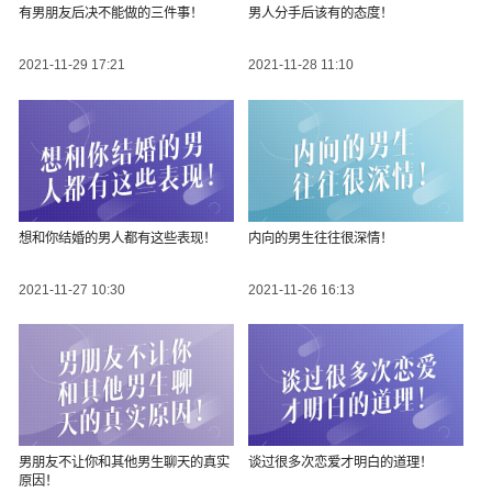
有男朋友后决不能做的三件事！
男人分手后该有的态度！
2021-11-29 17:21
2021-11-28 11:10
想和你结婚的男人都有这些表现！
内向的男生往往很深情！
2021-11-27 10:30
2021-11-26 16:13
男朋友不让你和其他男生聊天的真实
谈过很多次恋爱才明白的道理！
原因！