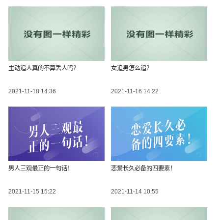
主动追人真的不算丢人吗？
女追男怎么追？
2021-11-18 14:36
2021-11-16 14:22
男人三观最正的一句话！
恋爱长久必备的四要素！
2021-11-15 15:22
2021-11-14 10:55