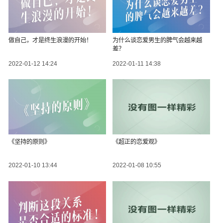
做自己，才是终生浪漫的开始！
为什么谈恋爱男生的脾气会越来越
差？
2022-01-12 14:24
2022-01-11 14:38
《坚持的原则》
《超正的恋爱观》
2022-01-10 13:44
2022-01-08 10:55