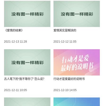
《爱情的结果》
爱情其实是糊涂的
2021-12-13 11:28
2021-12-12 11:05
古人笔下的“我不等你了”怎么说？
行动才是爱最好的说明书
2021-12-11 10:05
2021-12-10 14:05