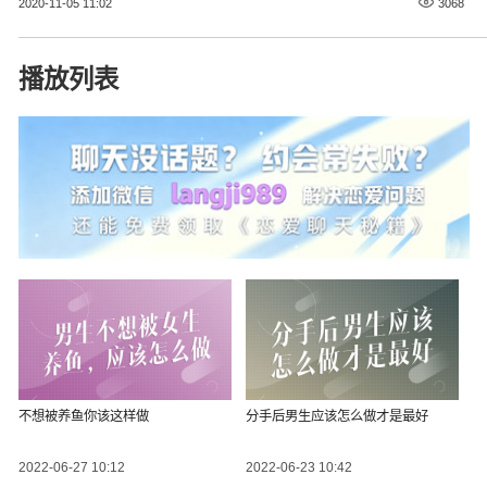
2020-11-05 11:02
3068
播放列表
不想被养鱼你该这样做
分手后男生应该怎么做才是最好
2022-06-27 10:12
2022-06-23 10:42