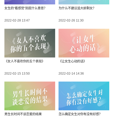
女生的“看感觉”到底什么意思？
为什么不建议追大龄剩女？
2022-02-28 13:47
2022-02-26 11:30
《女人不喜欢你的五个表现》
《让女生心动的话》
2022-02-15 13:50
2022-02-14 14:36
男生长时间不谈恋爱的结果
怎么确定女生对你有没有好感？