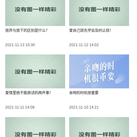
放弃与放下的区别是什么？
爱自己就先学会及时止损！
2021-11-13 10:30
2021-11-12 14:02
爱情里绝不能原谅的两件事！
亲吻的时机很重要
2021-11-11 14:08
2021-11-10 14:21