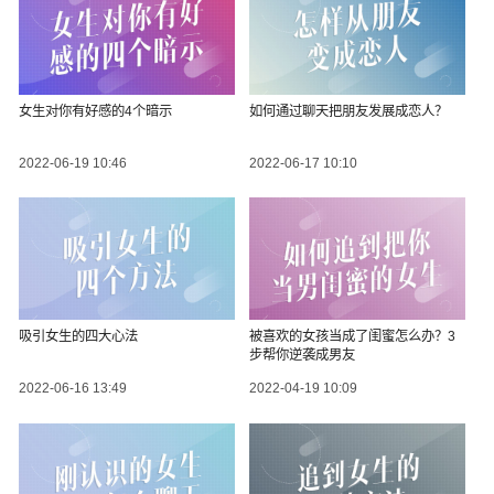
女生对你有好感的4个暗示
如何通过聊天把朋友发展成恋人？
2022-06-19 10:46
2022-06-17 10:10
吸引女生的四大心法
被喜欢的女孩当成了闺蜜怎么办？3
步帮你逆袭成男友
2022-06-16 13:49
2022-04-19 10:09