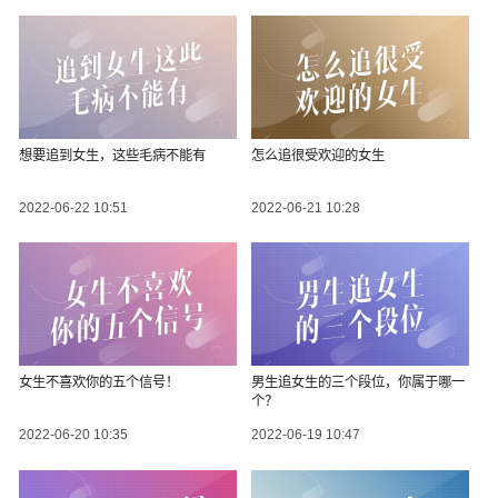
想要追到女生，这些毛病不能有
怎么追很受欢迎的女生
2022-06-22 10:51
2022-06-21 10:28
女生不喜欢你的五个信号！
男生追女生的三个段位，你属于哪一
个？
2022-06-20 10:35
2022-06-19 10:47