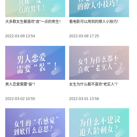
大多数女生都喜欢“皮”一点的男生！
看电影可以用到的撩人小技巧！
2022-03-09 13:54
2022-03-08 17:25
男人恋爱需要“装”！
女生为什么都不喜欢“老实人”？
2022-03-02 10:55
2022-03-01 13:56