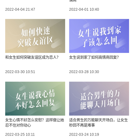
情商
2022-04-04 21:47
2022-04-01 10:40
和女生如何突破友谊区成为恋人？
女生说到家了如何高情商回复？
2022-03-30 10:51
2022-03-28 10:30
女生心情不好怎么安慰？这样做让她
适合男生的万能聊天开场白，让女生
忍不住对你动心
秒回不再是难事
2022-03-25 10:11
2022-03-24 10:19