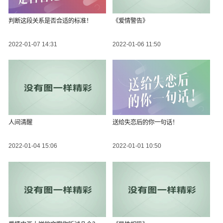
判断这段关系是否合适的标准！
《爱情警告》
2022-01-07 14:31
2022-01-06 11:50
人间清醒
送给失恋后的你一句话！
2022-01-04 15:06
2022-01-01 10:50