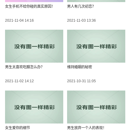
女生手机不给你碰的真实原因！
男人有几次初恋？
2021-11-04 14:16
2021-11-03 13:36
男生太喜欢吃醋怎么办？
维持婚姻的秘密
2021-11-02 14:12
2021-10-31 11:05
女生爱你的细节
男生放弃一个人的表现！