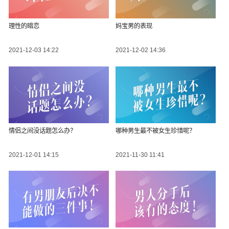
理性的暗恋
妈宝男的表现
2021-12-03 14:22
2021-12-02 14:36
情侣之间没话题怎么办？
哪种男生最不被女生珍惜呢？
2021-12-01 14:15
2021-11-30 11:41