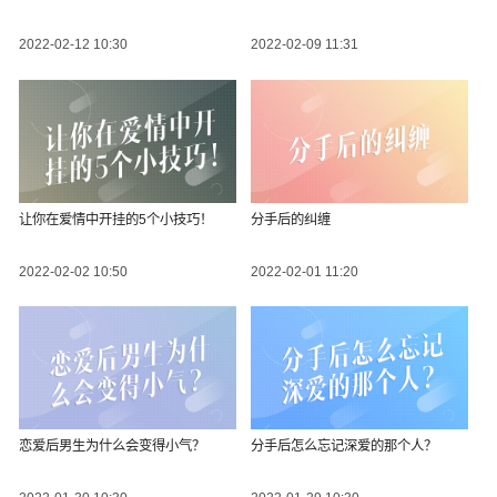
2022-02-12 10:30
2022-02-09 11:31
让你在爱情中开挂的5个小技巧！
分手后的纠缠
2022-02-02 10:50
2022-02-01 11:20
恋爱后男生为什么会变得小气？
分手后怎么忘记深爱的那个人？