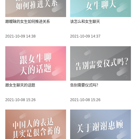
跟暧昧的女生如何推进关系
该怎么和女生聊天
2021-10-09 14:38
2021-10-09 14:37
跟女生聊天的话题
告别需要仪式吗？
2021-10-08 15:26
2021-10-08 15:26