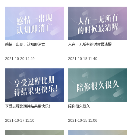
感情一出现，认知即消亡
人在一无所有的时候最清醒
2021-10-20 14:49
2021-10-18 11:40
享受过程比期待结果更快乐！
陪你很久很久
2021-10-17 11:10
2021-10-15 11:06