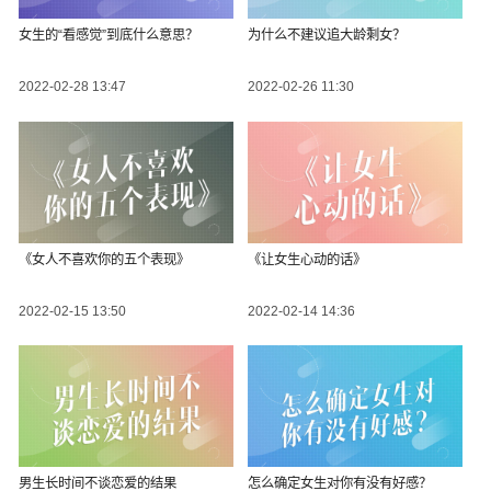
女生的“看感觉”到底什么意思？
为什么不建议追大龄剩女？
2022-02-28 13:47
2022-02-26 11:30
《女人不喜欢你的五个表现》
《让女生心动的话》
2022-02-15 13:50
2022-02-14 14:36
男生长时间不谈恋爱的结果
怎么确定女生对你有没有好感？