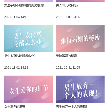
女生手机不给你碰的真实原因！
男人有几次初恋？
2021-11-04 14:16
2021-11-03 13:36
男生太喜欢吃醋怎么办？
维持婚姻的秘密
2021-11-02 14:12
2021-10-31 11:05
女生爱你的细节
男生放弃一个人的表现！