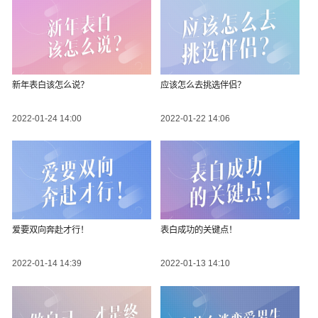
新年表白该怎么说？
应该怎么去挑选伴侣？
2022-01-24 14:00
2022-01-22 14:06
爱要双向奔赴才行！
表白成功的关键点！
2022-01-14 14:39
2022-01-13 14:10