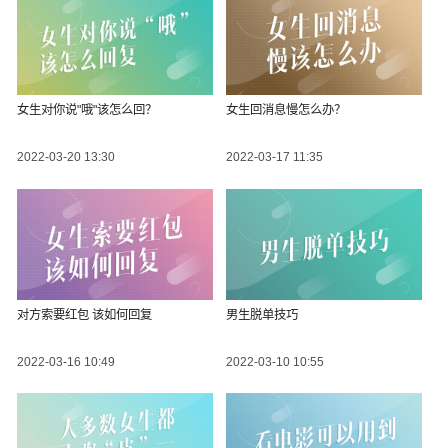
女生对你说"哦"该怎么回？
女生回消息慢怎么办？
2022-03-20 13:30
2022-03-17 11:35
对方索要红包 该如何回复
男生脱单技巧
2022-03-16 10:49
2022-03-10 10:55