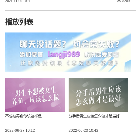
2021-11-06 10:50
8200
播放列表
不想被养鱼你该这样做
分手后男生应该怎么做才是最好
2022-06-27 10:12
2022-06-23 10:42