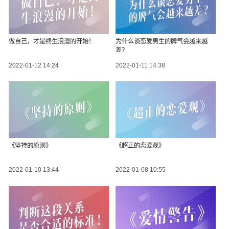
做自己，才是终生浪漫的开始！
为什么谈恋爱男生的脾气会越来越
差？
2022-01-12 14:24
2022-01-11 14:38
《坚持的原则》
《超正的恋爱观》
2022-01-10 13:44
2022-01-08 10:55