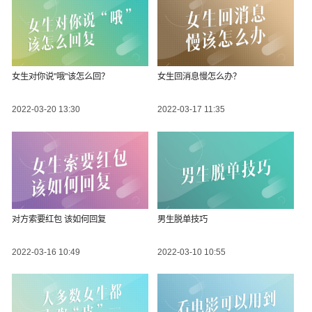
女生对你说"哦"该怎么回？
女生回消息慢怎么办？
2022-03-20 13:30
2022-03-17 11:35
对方索要红包 该如何回复
男生脱单技巧
2022-03-16 10:49
2022-03-10 10:55