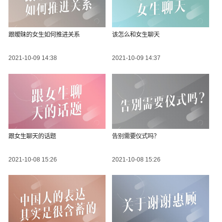
跟暧昧的女生如何推进关系
该怎么和女生聊天
2021-10-09 14:38
2021-10-09 14:37
跟女生聊天的话题
告别需要仪式吗？
2021-10-08 15:26
2021-10-08 15:26