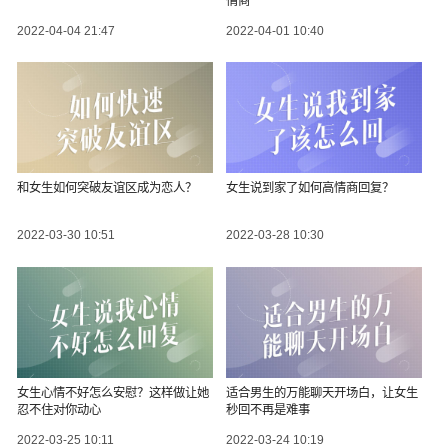
情商
2022-04-04 21:47
2022-04-01 10:40
和女生如何突破友谊区成为恋人？
女生说到家了如何高情商回复？
2022-03-30 10:51
2022-03-28 10:30
女生心情不好怎么安慰？这样做让她
适合男生的万能聊天开场白，让女生
忍不住对你动心
秒回不再是难事
2022-03-25 10:11
2022-03-24 10:19