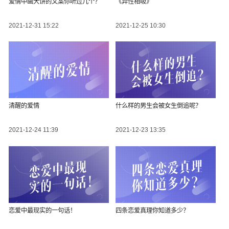
爱情中画大饼的文案你听过几个？
《异性相吸》
2021-12-31 15:22
2021-12-25 10:30
清醒的爱情
什么样的男生会被女生倒追呢？
2021-12-24 11:39
2021-12-23 13:35
恋爱中最现实的一句话！
四条恋爱真理你知道多少？