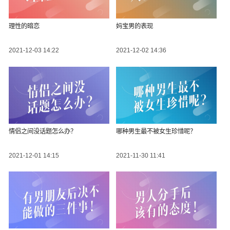
理性的暗恋
妈宝男的表现
2021-12-03 14:22
2021-12-02 14:36
情侣之间没话题怎么办？
哪种男生最不被女生珍惜呢？
2021-12-01 14:15
2021-11-30 11:41