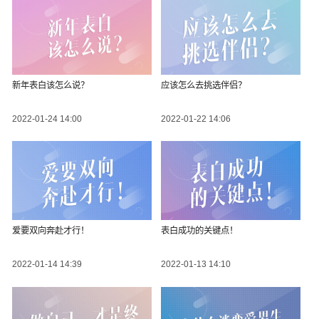
新年表白该怎么说？
应该怎么去挑选伴侣？
2022-01-24 14:00
2022-01-22 14:06
爱要双向奔赴才行！
表白成功的关键点！
2022-01-14 14:39
2022-01-13 14:10