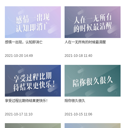
感情一出现，认知即消亡
人在一无所有的时候最清醒
2021-10-20 14:49
2021-10-18 11:40
享受过程比期待结果更快乐！
陪你很久很久
2021-10-17 11:10
2021-10-15 11:06