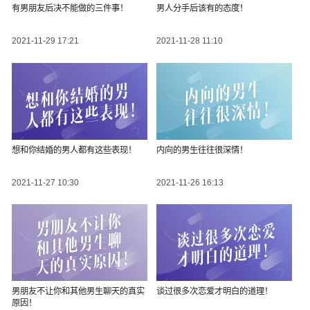
有男朋友后决不能做的三件事！
男人分手后该有的态度！
2021-11-29 17:21
2021-11-28 11:10
想和你结婚的男人都有这些表现！
内向的男生往往很深情！
2021-11-27 10:30
2021-11-26 16:13
男朋友不让你和其他男生聊天的真实
谈过很多次恋爱才明白的道理！
原因！