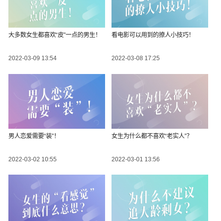
大多数女生都喜欢“皮”一点的男生！
看电影可以用到的撩人小技巧！
2022-03-09 13:54
2022-03-08 17:25
男人恋爱需要“装”！
女生为什么都不喜欢“老实人”？
2022-03-02 10:55
2022-03-01 13:56