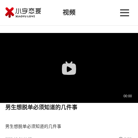
视频
男生想脱单必须知道的几件事
男生想脱单必须知道的几件事