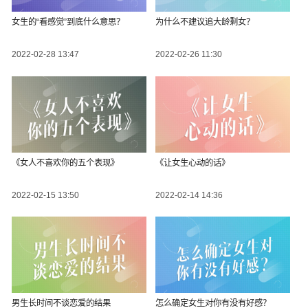
女生的“看感觉”到底什么意思？
为什么不建议追大龄剩女？
2022-02-28 13:47
2022-02-26 11:30
《女人不喜欢你的五个表现》
《让女生心动的话》
2022-02-15 13:50
2022-02-14 14:36
男生长时间不谈恋爱的结果
怎么确定女生对你有没有好感？