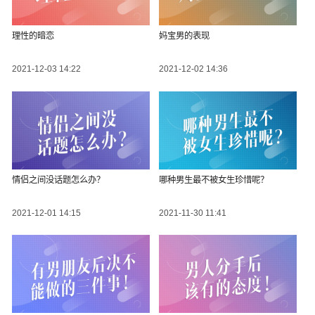
理性的暗恋
妈宝男的表现
2021-12-03 14:22
2021-12-02 14:36
情侣之间没话题怎么办？
哪种男生最不被女生珍惜呢？
2021-12-01 14:15
2021-11-30 11:41