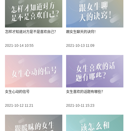
怎样才知道对方是不是喜欢自己？
跟女生聊天的诀窍！
2021-10-14 10:55
2021-10-13 11:09
女生心动的信号
女生喜欢的话题有哪些？
2021-10-12 11:21
2021-10-11 15:23