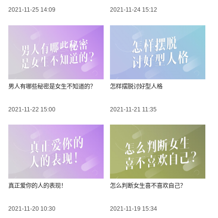
2021-11-25 14:09
2021-11-24 15:12
男人有哪些秘密是女生不知道的？
怎样摆脱讨好型人格
2021-11-22 15:00
2021-11-21 11:35
真正爱你的人的表现！
怎么判断女生喜不喜欢自己？
2021-11-20 10:30
2021-11-19 15:34