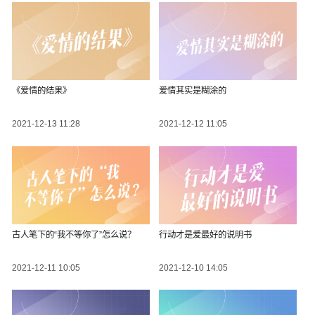
《爱情的结果》
爱情其实是糊涂的
2021-12-13 11:28
2021-12-12 11:05
古人笔下的“我不等你了”怎么说？
行动才是爱最好的说明书
2021-12-11 10:05
2021-12-10 14:05