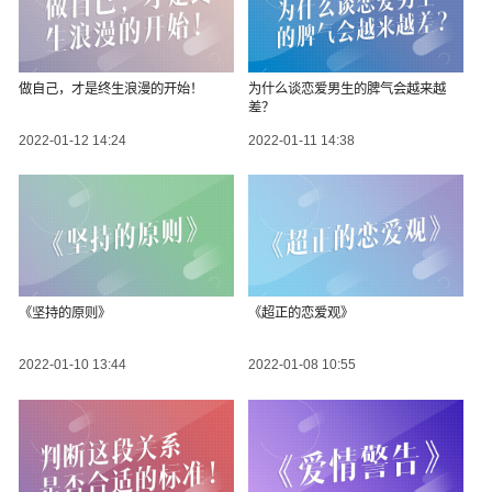
做自己，才是终生浪漫的开始！
为什么谈恋爱男生的脾气会越来越
差？
2022-01-12 14:24
2022-01-11 14:38
《坚持的原则》
《超正的恋爱观》
2022-01-10 13:44
2022-01-08 10:55