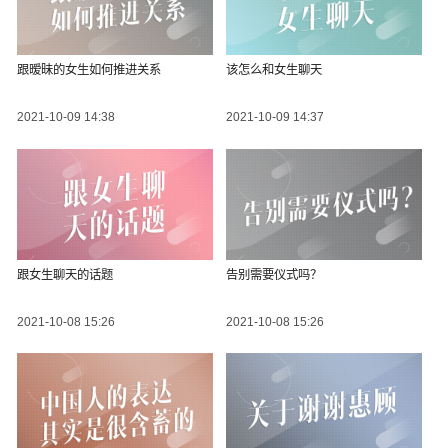
跟暧昧的女生如何推进关系
该怎么和女生聊天
2021-10-09 14:38
2021-10-09 14:37
跟女生聊天的话题
告别需要仪式吗？
2021-10-08 15:26
2021-10-08 15:26