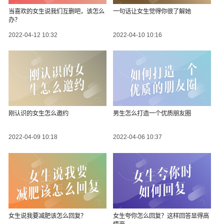
当喜欢的女生说我们互删吧，该怎么
一句话让女生觉得你很了解她
办？
2022-04-12 10:32
2022-04-10 10:16
刚认识的女生怎么邀约
男生怎么打造一个优质朋友圈
2022-04-09 10:18
2022-04-06 10:37
女生说我要减肥该怎么回复？
女生夸你怎么回复？这样回答显得高