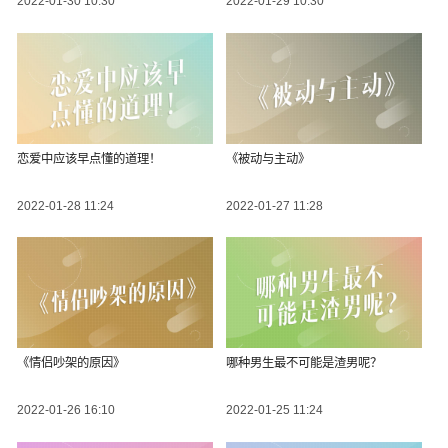
2022-01-30 10:30
2022-01-29 10:30
恋爱中应该早点懂的道理！
《被动与主动》
2022-01-28 11:24
2022-01-27 11:28
《情侣吵架的原因》
哪种男生最不可能是渣男呢？
2022-01-26 16:10
2022-01-25 11:24