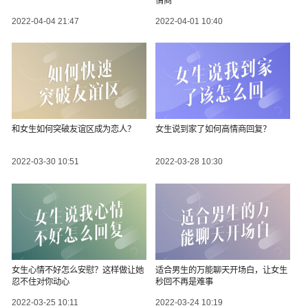
情商
2022-04-04 21:47
2022-04-01 10:40
和女生如何突破友谊区成为恋人？
女生说到家了如何高情商回复？
2022-03-30 10:51
2022-03-28 10:30
女生心情不好怎么安慰？这样做让她
适合男生的万能聊天开场白，让女生
忍不住对你动心
秒回不再是难事
2022-03-25 10:11
2022-03-24 10:19