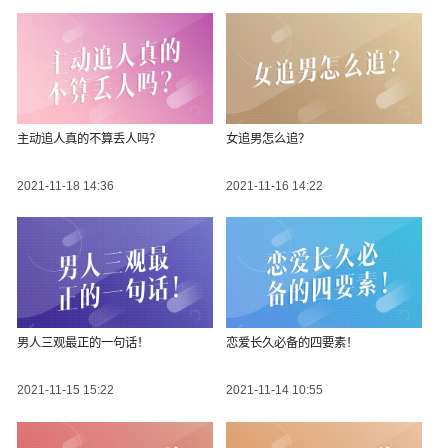
主动追人真的不算丢人吗？
女追男怎么追？
2021-11-18 14:36
2021-11-16 14:22
男人三观最正的一句话！
恋爱长久必备的四要素！
2021-11-15 15:22
2021-11-14 10:55