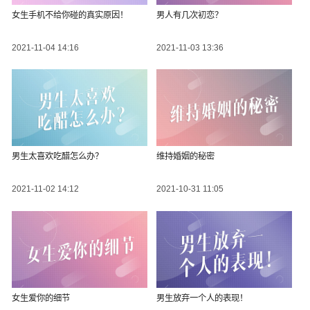
女生手机不给你碰的真实原因！
男人有几次初恋？
2021-11-04 14:16
2021-11-03 13:36
男生太喜欢吃醋怎么办？
维持婚姻的秘密
2021-11-02 14:12
2021-10-31 11:05
女生爱你的细节
男生放弃一个人的表现！