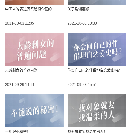
中国人的表达其实是很含蓄的
关于谢谢惠顾
2021-10-03 11:35
2021-10-01 10:30
大龄剩女的普遍问题
你会向自己的伴侣坦白恋爱史吗？
2021-09-29 14:14
2021-09-28 15:51
不能说的秘密！
找对象就要找温柔的人！