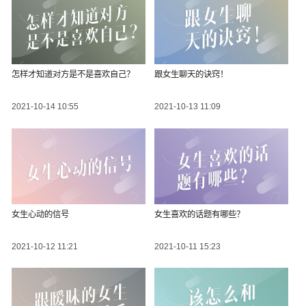
怎样才知道对方是不是喜欢自己？
跟女生聊天的诀窍！
2021-10-14 10:55
2021-10-13 11:09
女生心动的信号
女生喜欢的话题有哪些？
2021-10-12 11:21
2021-10-11 15:23