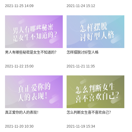
2021-11-25 14:09
2021-11-24 15:12
男人有哪些秘密是女生不知道的？
怎样摆脱讨好型人格
2021-11-22 15:00
2021-11-21 11:35
真正爱你的人的表现！
怎么判断女生喜不喜欢自己？
2021-11-20 10:30
2021-11-19 15:34