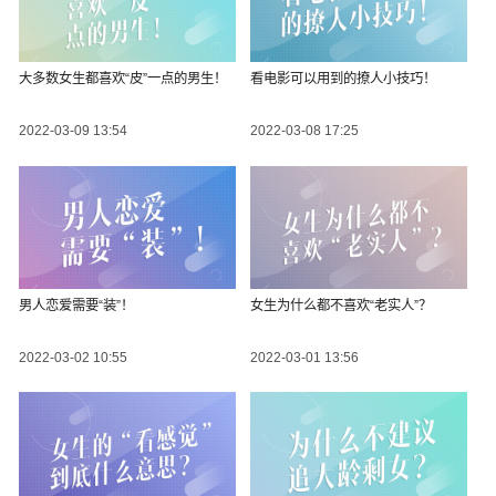
大多数女生都喜欢“皮”一点的男生！
看电影可以用到的撩人小技巧！
2022-03-09 13:54
2022-03-08 17:25
男人恋爱需要“装”！
女生为什么都不喜欢“老实人”？
2022-03-02 10:55
2022-03-01 13:56