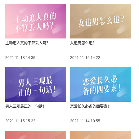
主动追人真的不算丢人吗？
女追男怎么追？
2021-11-18 14:36
2021-11-16 14:22
男人三观最正的一句话！
恋爱长久必备的四要素！
2021-11-15 15:22
2021-11-14 10:55