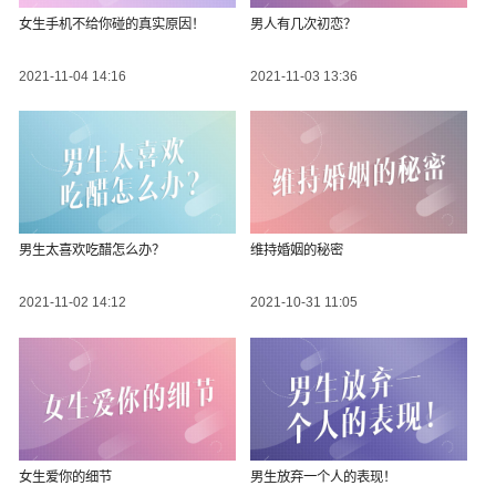
女生手机不给你碰的真实原因！
男人有几次初恋？
2021-11-04 14:16
2021-11-03 13:36
男生太喜欢吃醋怎么办？
维持婚姻的秘密
2021-11-02 14:12
2021-10-31 11:05
女生爱你的细节
男生放弃一个人的表现！