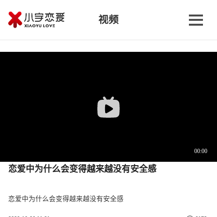
视频
恋爱中为什么会变得越来越没有安全感
恋爱中为什么会变得越来越没有安全感