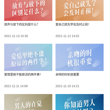
放弃与放下的区别是什么？
爱自己就先学会及时止损！
2021-11-13 10:30
2021-11-12 14:02
爱情里绝不能原谅的两件事！
亲吻的时机很重要
2021-11-11 14:08
2021-11-10 14:21