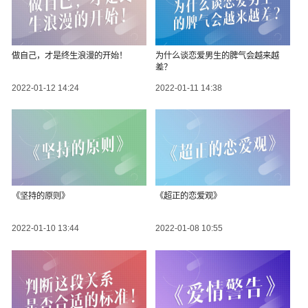
做自己，才是终生浪漫的开始！
为什么谈恋爱男生的脾气会越来越
差？
2022-01-12 14:24
2022-01-11 14:38
《坚持的原则》
《超正的恋爱观》
2022-01-10 13:44
2022-01-08 10:55