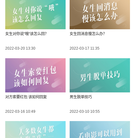
女生对你说"哦"该怎么回？
女生回消息慢怎么办？
2022-03-20 13:30
2022-03-17 11:35
对方索要红包 该如何回复
男生脱单技巧
2022-03-16 10:49
2022-03-10 10:55