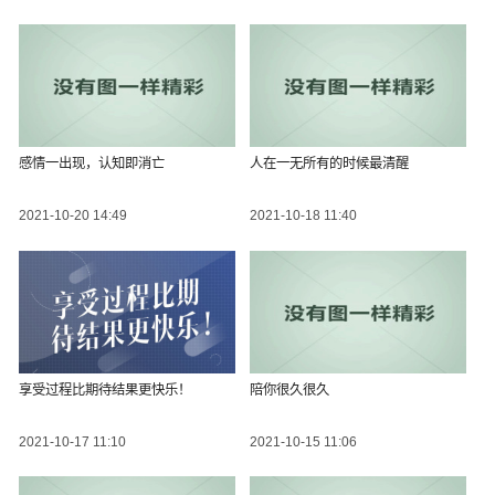
感情一出现，认知即消亡
人在一无所有的时候最清醒
2021-10-20 14:49
2021-10-18 11:40
享受过程比期待结果更快乐！
陪你很久很久
2021-10-17 11:10
2021-10-15 11:06