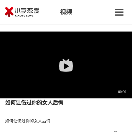
视频
如何让伤过你的女人后悔
如何让伤过你的女人后悔