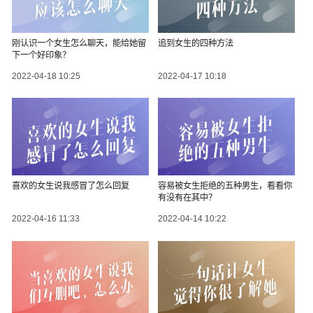
刚认识一个女生怎么聊天，能给她留
追到女生的四种方法
下一个好印象？
2022-04-18 10:25
2022-04-17 10:18
喜欢的女生说我感冒了怎么回复
容易被女生拒绝的五种男生，看看你
有没有在其中？
2022-04-16 11:33
2022-04-14 10:22