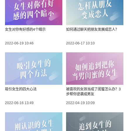
女生对你有好感的4个暗示
如何通过聊天把朋友发展成恋人？
2022-06-19 10:46
2022-06-17 10:10
吸引女生的四大心法
被喜欢的女孩当成了闺蜜怎么办？3
步帮你逆袭成男友
2022-06-16 13:49
2022-04-19 10:09