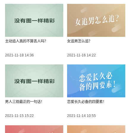
主动追人真的不算丢人吗？
女追男怎么追？
2021-11-18 14:36
2021-11-16 14:22
男人三观最正的一句话！
恋爱长久必备的四要素！
2021-11-15 15:22
2021-11-14 10:55