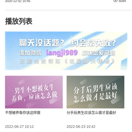
2020-12-02 10:45
6094
播放列表
不想被养鱼你该这样做
分手后男生应该怎么做才是最好
2022-06-27 10:12
2022-06-23 10:42