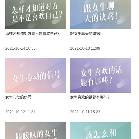
怎样才知道对方是不是喜欢自己？
跟女生聊天的诀窍！
2021-10-14 10:55
2021-10-13 11:09
女生心动的信号
女生喜欢的话题有哪些？
2021-10-12 11:21
2021-10-11 15:23