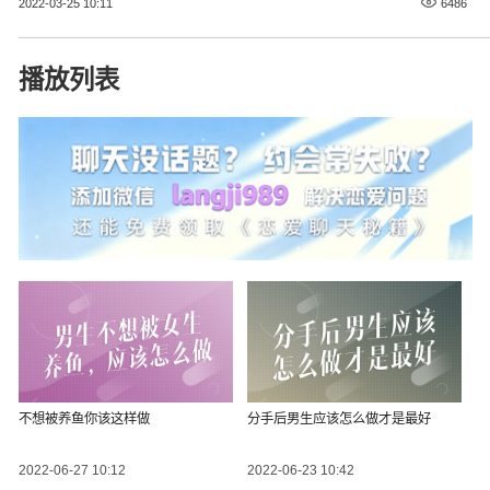
2022-03-25 10:11
6486
播放列表
不想被养鱼你该这样做
分手后男生应该怎么做才是最好
2022-06-27 10:12
2022-06-23 10:42