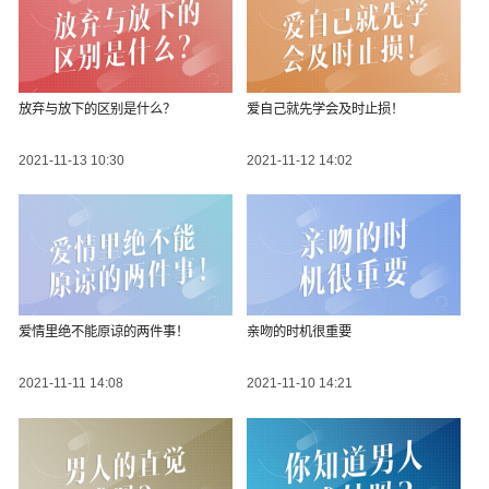
放弃与放下的区别是什么？
爱自己就先学会及时止损！
2021-11-13 10:30
2021-11-12 14:02
爱情里绝不能原谅的两件事！
亲吻的时机很重要
2021-11-11 14:08
2021-11-10 14:21