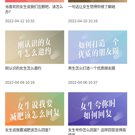
当喜欢的女生说我们互删吧，该怎么
一句话让女生觉得你很了解她
办？
2022-04-12 10:32
2022-04-10 10:16
刚认识的女生怎么邀约
男生怎么打造一个优质朋友圈
2022-04-09 10:18
2022-04-06 10:37
女生说我要减肥该怎么回复？
女生夸你怎么回复？这样回答显得高