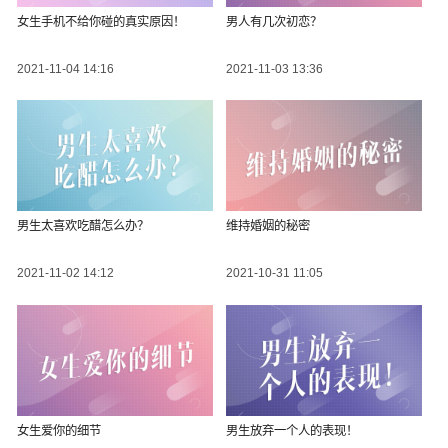
女生手机不给你碰的真实原因！
男人有几次初恋？
2021-11-04 14:16
2021-11-03 13:36
男生太喜欢吃醋怎么办？
维持婚姻的秘密
2021-11-02 14:12
2021-10-31 11:05
女生爱你的细节
男生放弃一个人的表现！