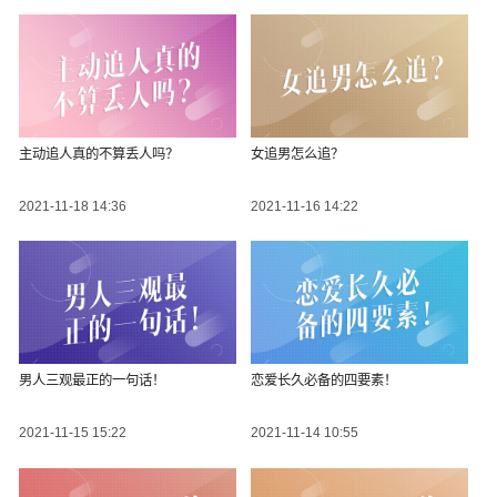
主动追人真的不算丢人吗？
女追男怎么追？
2021-11-18 14:36
2021-11-16 14:22
男人三观最正的一句话！
恋爱长久必备的四要素！
2021-11-15 15:22
2021-11-14 10:55