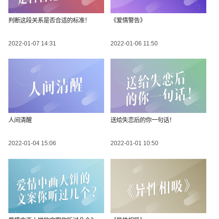
判断这段关系是否合适的标准！
《爱情警告》
2022-01-07 14:31
2022-01-06 11:50
人间清醒
送给失恋后的你一句话！
2022-01-04 15:06
2022-01-01 10:50