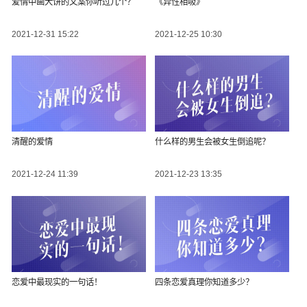
爱情中画大饼的文案你听过几个？
《异性相吸》
2021-12-31 15:22
2021-12-25 10:30
清醒的爱情
什么样的男生会被女生倒追呢？
2021-12-24 11:39
2021-12-23 13:35
恋爱中最现实的一句话！
四条恋爱真理你知道多少？