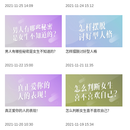
2021-11-25 14:09
2021-11-24 15:12
男人有哪些秘密是女生不知道的？
怎样摆脱讨好型人格
2021-11-22 15:00
2021-11-21 11:35
真正爱你的人的表现！
怎么判断女生喜不喜欢自己？
2021-11-20 10:30
2021-11-19 15:34