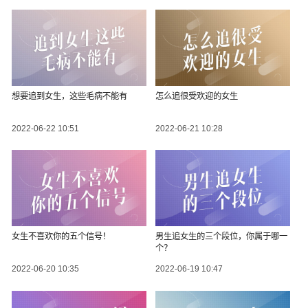
想要追到女生，这些毛病不能有
怎么追很受欢迎的女生
2022-06-22 10:51
2022-06-21 10:28
女生不喜欢你的五个信号！
男生追女生的三个段位，你属于哪一
个？
2022-06-20 10:35
2022-06-19 10:47