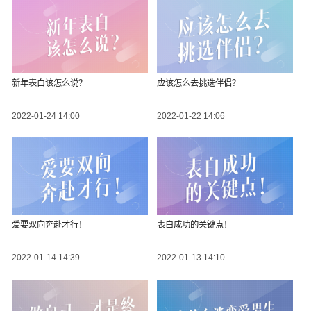
新年表白该怎么说？
应该怎么去挑选伴侣？
2022-01-24 14:00
2022-01-22 14:06
爱要双向奔赴才行！
表白成功的关键点！
2022-01-14 14:39
2022-01-13 14:10