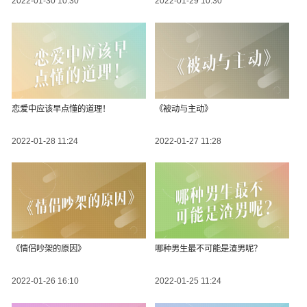
2022-01-30 10:30
2022-01-29 10:30
恋爱中应该早点懂的道理！
《被动与主动》
2022-01-28 11:24
2022-01-27 11:28
《情侣吵架的原因》
哪种男生最不可能是渣男呢？
2022-01-26 16:10
2022-01-25 11:24