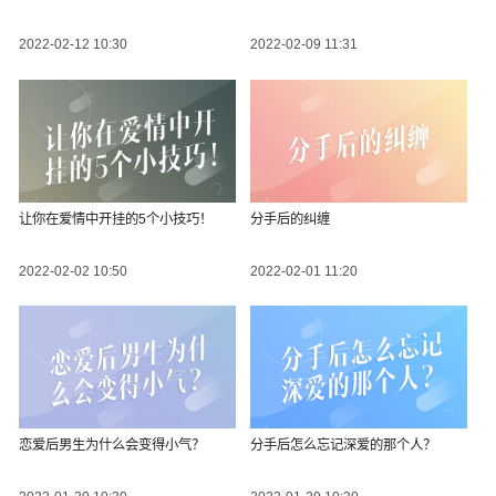
2022-02-12 10:30
2022-02-09 11:31
让你在爱情中开挂的5个小技巧！
分手后的纠缠
2022-02-02 10:50
2022-02-01 11:20
恋爱后男生为什么会变得小气？
分手后怎么忘记深爱的那个人？