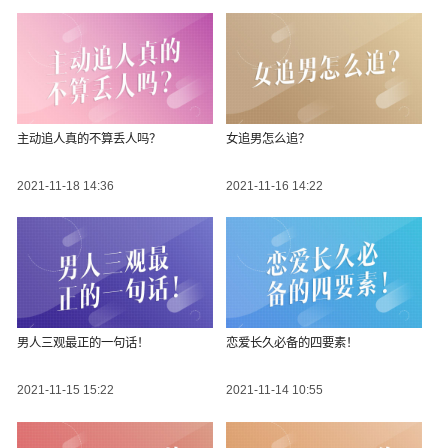
主动追人真的不算丢人吗？
女追男怎么追？
2021-11-18 14:36
2021-11-16 14:22
男人三观最正的一句话！
恋爱长久必备的四要素！
2021-11-15 15:22
2021-11-14 10:55