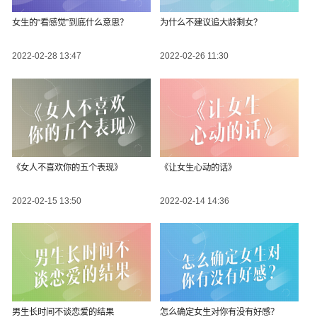
女生的“看感觉”到底什么意思？
为什么不建议追大龄剩女？
2022-02-28 13:47
2022-02-26 11:30
《女人不喜欢你的五个表现》
《让女生心动的话》
2022-02-15 13:50
2022-02-14 14:36
男生长时间不谈恋爱的结果
怎么确定女生对你有没有好感？