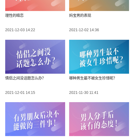
理性的暗恋
妈宝男的表现
2021-12-03 14:22
2021-12-02 14:36
情侣之间没话题怎么办？
哪种男生最不被女生珍惜呢？
2021-12-01 14:15
2021-11-30 11:41