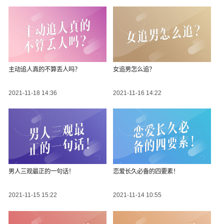
主动追人真的不算丢人吗？
女追男怎么追？
2021-11-18 14:36
2021-11-16 14:22
男人三观最正的一句话！
恋爱长久必备的四要素！
2021-11-15 15:22
2021-11-14 10:55