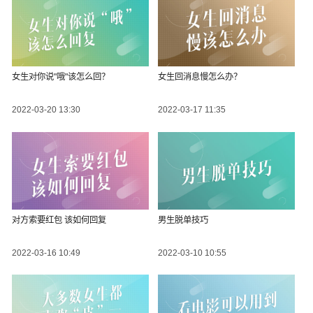
女生对你说"哦"该怎么回？
女生回消息慢怎么办？
2022-03-20 13:30
2022-03-17 11:35
对方索要红包 该如何回复
男生脱单技巧
2022-03-16 10:49
2022-03-10 10:55