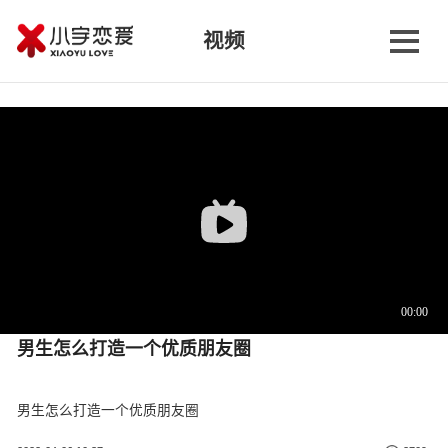
视频
男生怎么打造一个优质朋友圈
男生怎么打造一个优质朋友圈