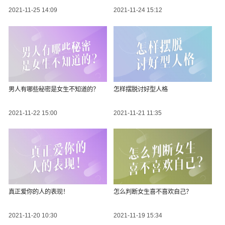
2021-11-25 14:09
2021-11-24 15:12
男人有哪些秘密是女生不知道的？
怎样摆脱讨好型人格
2021-11-22 15:00
2021-11-21 11:35
真正爱你的人的表现！
怎么判断女生喜不喜欢自己？
2021-11-20 10:30
2021-11-19 15:34