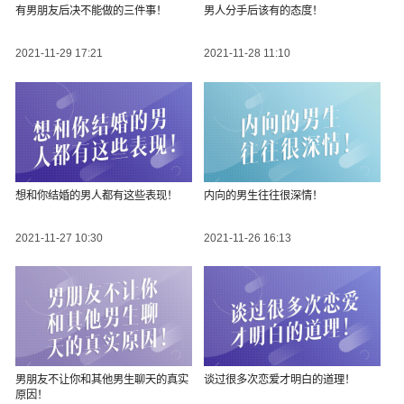
有男朋友后决不能做的三件事！
男人分手后该有的态度！
2021-11-29 17:21
2021-11-28 11:10
想和你结婚的男人都有这些表现！
内向的男生往往很深情！
2021-11-27 10:30
2021-11-26 16:13
男朋友不让你和其他男生聊天的真实
谈过很多次恋爱才明白的道理！
原因！