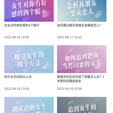
女生对你有好感的4个暗示
如何通过聊天把朋友发展成恋人？
2022-06-19 10:46
2022-06-17 10:10
吸引女生的四大心法
被喜欢的女孩当成了闺蜜怎么办？3
步帮你逆袭成男友
2022-06-16 13:49
2022-04-19 10:09