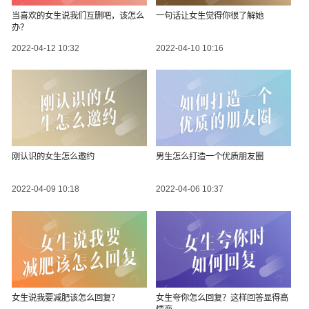
当喜欢的女生说我们互删吧，该怎么
一句话让女生觉得你很了解她
办？
2022-04-12 10:32
2022-04-10 10:16
刚认识的女生怎么邀约
男生怎么打造一个优质朋友圈
2022-04-09 10:18
2022-04-06 10:37
女生说我要减肥该怎么回复？
女生夸你怎么回复？这样回答显得高