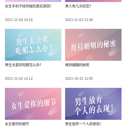
女生手机不给你碰的真实原因！
男人有几次初恋？
2021-11-04 14:16
2021-11-03 13:36
男生太喜欢吃醋怎么办？
维持婚姻的秘密
2021-11-02 14:12
2021-10-31 11:05
女生爱你的细节
男生放弃一个人的表现！