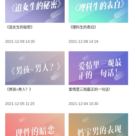
《追女生的秘密》
《理科生的表白》
2021-12-09 14:35
2021-12-08 14:19
《男孩=男人？》
爱情里三观最正的一句话！
2021-12-05 11:25
2021-12-04 10:30