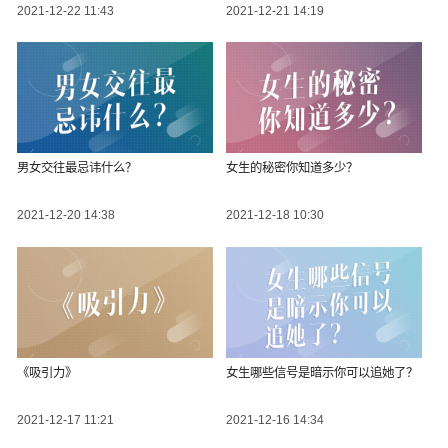
2021-12-22 11:43
2021-12-21 14:19
男女交往最忌讳什么？
女生的秘密你知道多少？
2021-12-20 14:38
2021-12-18 10:30
《吸引力》
女生哪些信号是暗示你可以追她了？
2021-12-17 11:21
2021-12-16 14:34