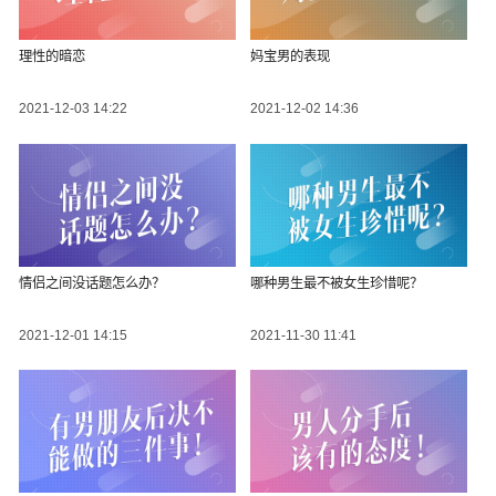
理性的暗恋
妈宝男的表现
2021-12-03 14:22
2021-12-02 14:36
情侣之间没话题怎么办？
哪种男生最不被女生珍惜呢？
2021-12-01 14:15
2021-11-30 11:41