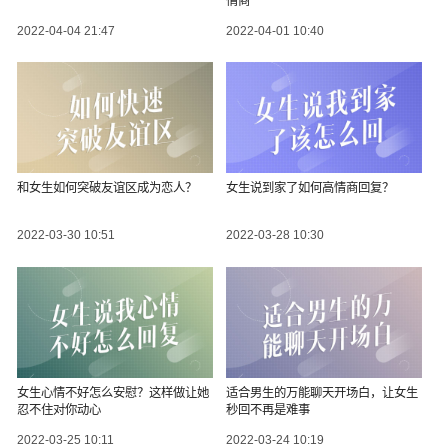
情商
2022-04-04 21:47
2022-04-01 10:40
和女生如何突破友谊区成为恋人？
女生说到家了如何高情商回复？
2022-03-30 10:51
2022-03-28 10:30
女生心情不好怎么安慰？这样做让她
适合男生的万能聊天开场白，让女生
忍不住对你动心
秒回不再是难事
2022-03-25 10:11
2022-03-24 10:19