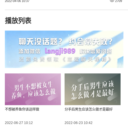
2022-04-06 10:37
2709
播放列表
不想被养鱼你该这样做
分手后男生应该怎么做才是最好
2022-06-27 10:12
2022-06-23 10:42