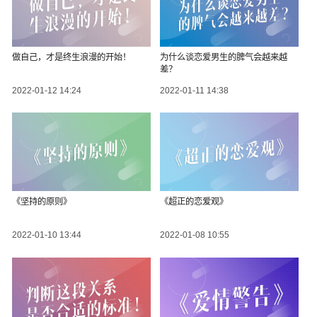
做自己，才是终生浪漫的开始！
为什么谈恋爱男生的脾气会越来越
差？
2022-01-12 14:24
2022-01-11 14:38
《坚持的原则》
《超正的恋爱观》
2022-01-10 13:44
2022-01-08 10:55