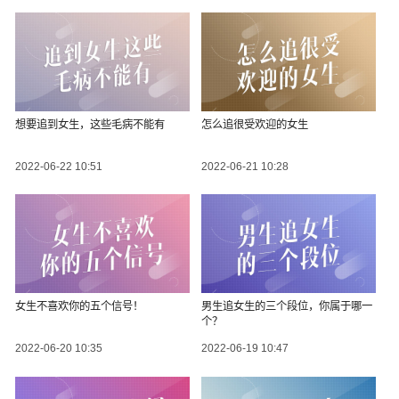
想要追到女生，这些毛病不能有
怎么追很受欢迎的女生
2022-06-22 10:51
2022-06-21 10:28
女生不喜欢你的五个信号！
男生追女生的三个段位，你属于哪一
个？
2022-06-20 10:35
2022-06-19 10:47