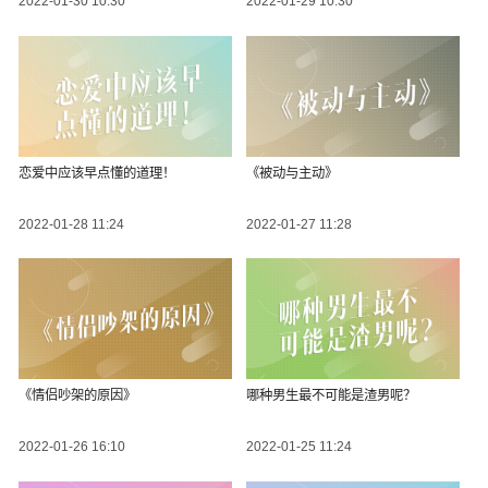
2022-01-30 10:30
2022-01-29 10:30
恋爱中应该早点懂的道理！
《被动与主动》
2022-01-28 11:24
2022-01-27 11:28
《情侣吵架的原因》
哪种男生最不可能是渣男呢？
2022-01-26 16:10
2022-01-25 11:24