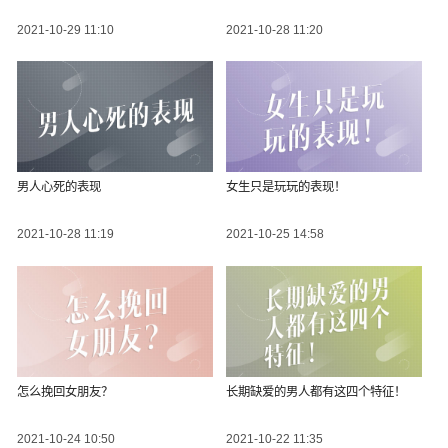
2021-10-29 11:10
2021-10-28 11:20
男人心死的表现
女生只是玩玩的表现！
2021-10-28 11:19
2021-10-25 14:58
怎么挽回女朋友？
长期缺爱的男人都有这四个特征！
2021-10-24 10:50
2021-10-22 11:35