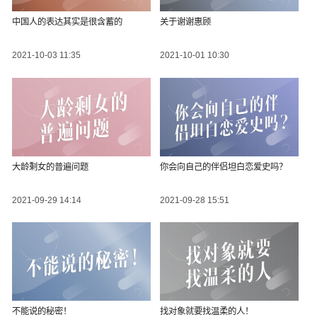
中国人的表达其实是很含蓄的
关于谢谢惠顾
2021-10-03 11:35
2021-10-01 10:30
大龄剩女的普遍问题
你会向自己的伴侣坦白恋爱史吗？
2021-09-29 14:14
2021-09-28 15:51
不能说的秘密！
找对象就要找温柔的人！