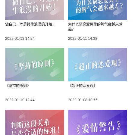
做自己，才是终生浪漫的开始！
为什么谈恋爱男生的脾气会越来越
差？
2022-01-12 14:24
2022-01-11 14:38
《坚持的原则》
《超正的恋爱观》
2022-01-10 13:44
2022-01-08 10:55