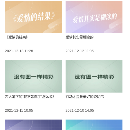
《爱情的结果》
爱情其实是糊涂的
2021-12-13 11:28
2021-12-12 11:05
古人笔下的“我不等你了”怎么说？
行动才是爱最好的说明书
2021-12-11 10:05
2021-12-10 14:05