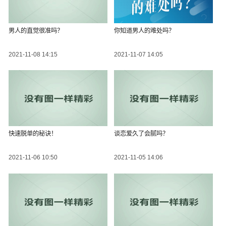
男人的直觉很准吗？
你知道男人的难处吗？
2021-11-08 14:15
2021-11-07 14:05
快速脱单的秘诀！
谈恋爱久了会腻吗？
2021-11-06 10:50
2021-11-05 14:06