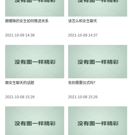
跟暧昧的女生如何推进关系
该怎么和女生聊天
2021-10-09 14:38
2021-10-09 14:37
跟女生聊天的话题
告别需要仪式吗？
2021-10-08 15:26
2021-10-08 15:26