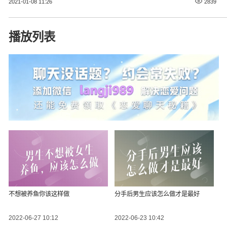
2021-01-08 11:26
2839
播放列表
不想被养鱼你该这样做
分手后男生应该怎么做才是最好
2022-06-27 10:12
2022-06-23 10:42