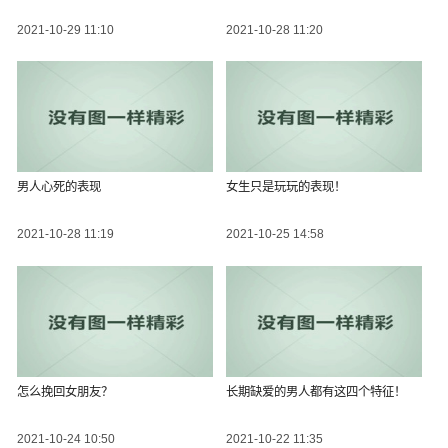
2021-10-29 11:10
2021-10-28 11:20
男人心死的表现
女生只是玩玩的表现！
2021-10-28 11:19
2021-10-25 14:58
怎么挽回女朋友？
长期缺爱的男人都有这四个特征！
2021-10-24 10:50
2021-10-22 11:35