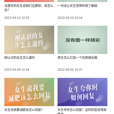
当喜欢的女生说我们互删吧，该怎么
一句话让女生觉得你很了解她
办？
2022-04-12 10:32
2022-04-10 10:16
刚认识的女生怎么邀约
男生怎么打造一个优质朋友圈
2022-04-09 10:18
2022-04-06 10:37
女生说我要减肥该怎么回复？
女生夸你怎么回复？这样回答显得高