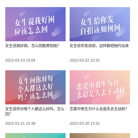
女生说我好困，怎么回能撩到她？
女生给你发自拍，这样聊把她约出来
2022-03-23 10:04
2022-03-22 10:32
女生说你对每个人都这么好吗，怎么
恋爱中男生为什么总是失去主动权？
回？
2022-03-21 10:39
2022-03-20 13:32