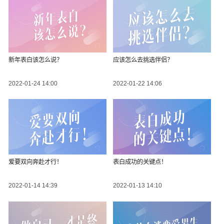
新年表白该怎么说？
应该怎么去挑选伴侣？
2022-01-24 14:00
2022-01-22 14:06
爱要双向奔赴才行！
表白成功的关键点！
2022-01-14 14:39
2022-01-13 14:10