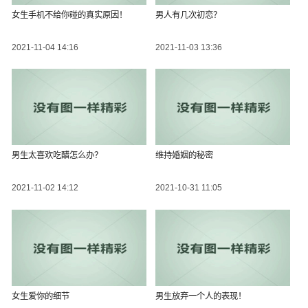
女生手机不给你碰的真实原因！
男人有几次初恋？
2021-11-04 14:16
2021-11-03 13:36
男生太喜欢吃醋怎么办？
维持婚姻的秘密
2021-11-02 14:12
2021-10-31 11:05
女生爱你的细节
男生放弃一个人的表现！