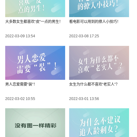
大多数女生都喜欢“皮”一点的男生！
看电影可以用到的撩人小技巧！
2022-03-09 13:54
2022-03-08 17:25
男人恋爱需要“装”！
女生为什么都不喜欢“老实人”？
2022-03-02 10:55
2022-03-01 13:56