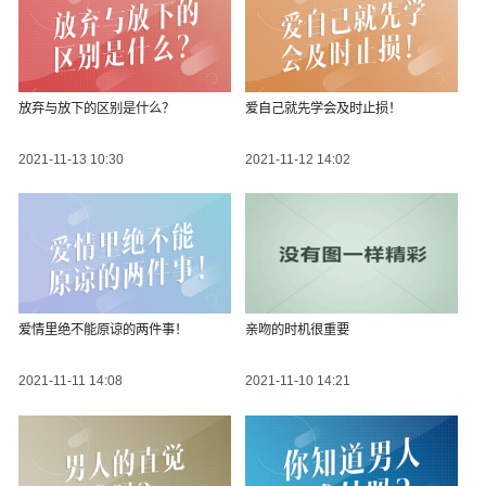
放弃与放下的区别是什么？
爱自己就先学会及时止损！
2021-11-13 10:30
2021-11-12 14:02
爱情里绝不能原谅的两件事！
亲吻的时机很重要
2021-11-11 14:08
2021-11-10 14:21