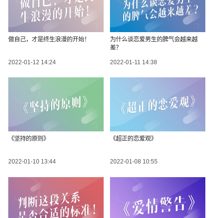
做自己，才是终生浪漫的开始！
为什么谈恋爱男生的脾气会越来越
差？
2022-01-12 14:24
2022-01-11 14:38
《坚持的原则》
《超正的恋爱观》
2022-01-10 13:44
2022-01-08 10:55