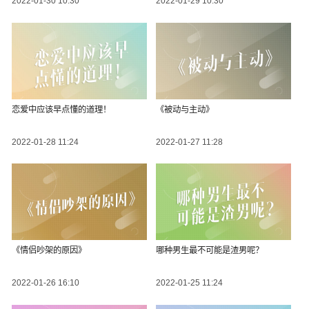
2022-01-30 10:30
2022-01-29 10:30
恋爱中应该早点懂的道理！
《被动与主动》
2022-01-28 11:24
2022-01-27 11:28
《情侣吵架的原因》
哪种男生最不可能是渣男呢？
2022-01-26 16:10
2022-01-25 11:24