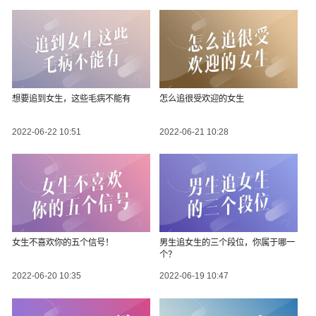
想要追到女生，这些毛病不能有
怎么追很受欢迎的女生
2022-06-22 10:51
2022-06-21 10:28
女生不喜欢你的五个信号！
男生追女生的三个段位，你属于哪一
个？
2022-06-20 10:35
2022-06-19 10:47