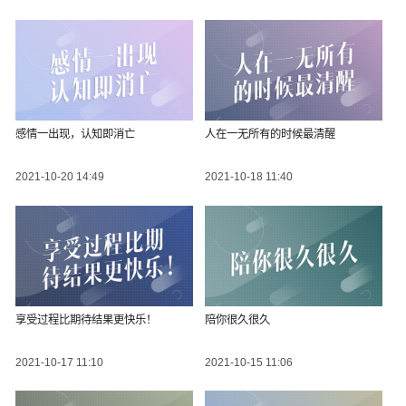
感情一出现，认知即消亡
人在一无所有的时候最清醒
2021-10-20 14:49
2021-10-18 11:40
享受过程比期待结果更快乐！
陪你很久很久
2021-10-17 11:10
2021-10-15 11:06