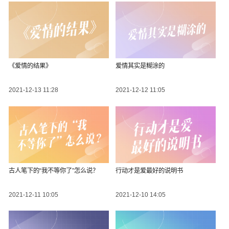
《爱情的结果》
爱情其实是糊涂的
2021-12-13 11:28
2021-12-12 11:05
古人笔下的“我不等你了”怎么说？
行动才是爱最好的说明书
2021-12-11 10:05
2021-12-10 14:05