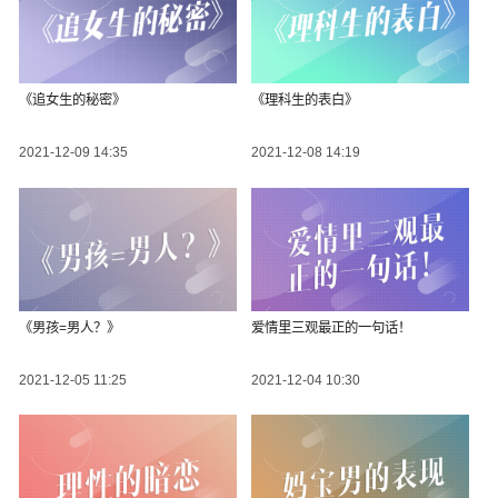
《追女生的秘密》
《理科生的表白》
2021-12-09 14:35
2021-12-08 14:19
《男孩=男人？》
爱情里三观最正的一句话！
2021-12-05 11:25
2021-12-04 10:30