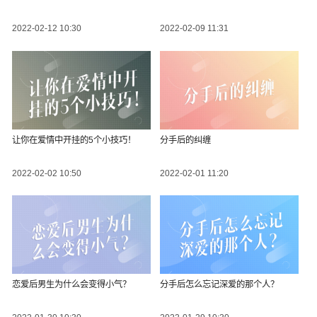
2022-02-12 10:30
2022-02-09 11:31
让你在爱情中开挂的5个小技巧！
分手后的纠缠
2022-02-02 10:50
2022-02-01 11:20
恋爱后男生为什么会变得小气？
分手后怎么忘记深爱的那个人？