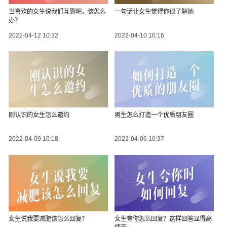
当喜欢的女生说我们互删吧，该怎么
一句话让女生觉得你很了解她
办？
2022-04-12 10:32
2022-04-10 10:16
刚认识的女生怎么邀约
男生怎么打造一个优质朋友圈
2022-04-09 10:18
2022-04-06 10:37
女生说我要减肥该怎么回复？
女生夸你怎么回复？这样回答显得高