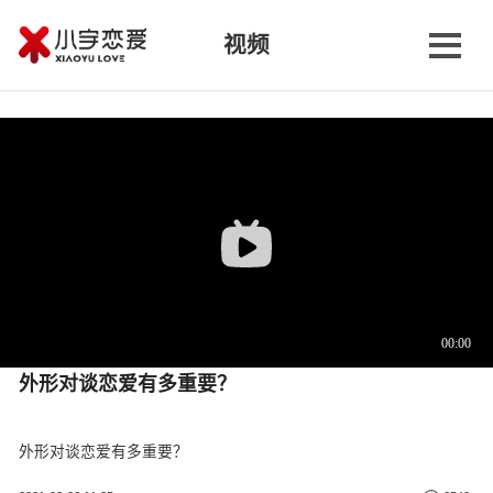
视频
外形对谈恋爱有多重要？
外形对谈恋爱有多重要？