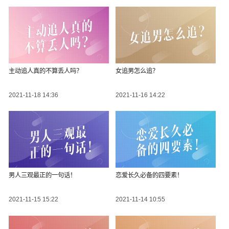
主动追人真的不算丢人吗？
女追男怎么追？
2021-11-18 14:36
2021-11-16 14:22
男人三观最正的一句话！
恋爱长久必备的四要素！
2021-11-15 15:22
2021-11-14 10:55