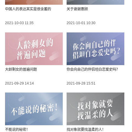
中国人的表达其实是很含蓄的
关于谢谢惠顾
2021-10-03 11:35
2021-10-01 10:30
大龄剩女的普遍问题
你会向自己的伴侣坦白恋爱史吗？
2021-09-29 14:14
2021-09-28 15:51
不能说的秘密！
找对象就要找温柔的人！