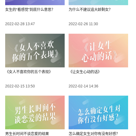
女生的“看感觉”到底什么意思？
为什么不建议追大龄剩女？
2022-02-28 13:47
2022-02-26 11:30
《女人不喜欢你的五个表现》
《让女生心动的话》
2022-02-15 13:50
2022-02-14 14:36
男生长时间不谈恋爱的结果
怎么确定女生对你有没有好感？