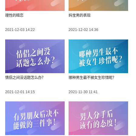
理性的暗恋
妈宝男的表现
2021-12-03 14:22
2021-12-02 14:36
情侣之间没话题怎么办？
哪种男生最不被女生珍惜呢？
2021-12-01 14:15
2021-11-30 11:41