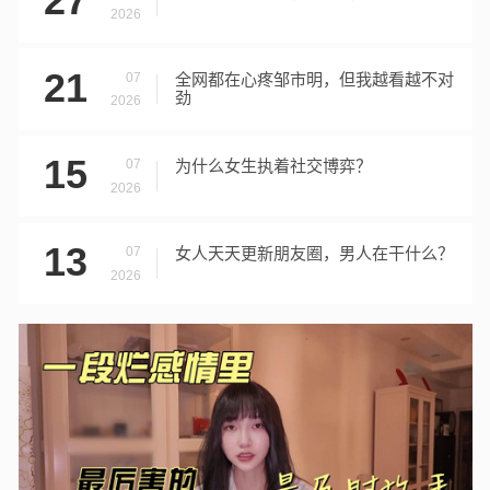
27
2026
21
07
全网都在心疼邹市明，但我越看越不对
劲
2026
15
07
为什么女生执着社交博弈？
2026
13
07
女人天天更新朋友圈，男人在干什么？
2026