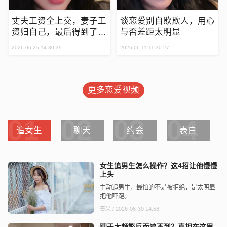
丈夫工资全上交，妻子工
谈恋爱别自欺欺人，用心
资归自己，最后得到了什
与否差距太明显
么？
2026-06-25 14:30:39
2026-06-11 11:30:27
更多恋爱视频
01
02
03
04
追女生
聊天
约会
表白
女生追男生怎么操作？这4招让他慢慢
上头
主动追男生，最怕的不是被拒绝，是太明显
把他吓跑。
芒果 / 2026-06-30 14:58