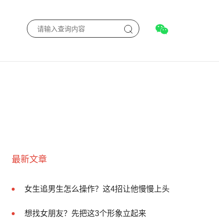
最新文章
女生追男生怎么操作？这4招让他慢慢上头
想找女朋友？先把这3个形象立起来