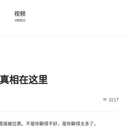
视频
VIDEO
真相在这里
3217
后直接被拉黑。不是你聊得不好，是你聊得太多了。