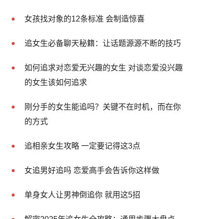
女孩找对象的12条标准 会制造惊喜
追女生必备聊天秘籍：让话题源源不断的技巧
如何追求对恋爱无兴趣的女生 对谈恋爱没兴趣
的女生该如何追求
刚分手的女生能追吗？关键不在时机，而在你
的方式
追相亲女生攻略 一定要记得这3点
女追男好追吗 恋爱高手会告诉你这样做
单身女人让男神倒追你 就用这5招