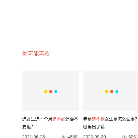
你可能喜欢
追女生追一个月
追不到
还要不
老是
追不到
女生是怎么回事
要追？
哪里出了错
2021-06-28
4886
2022-09-30
326