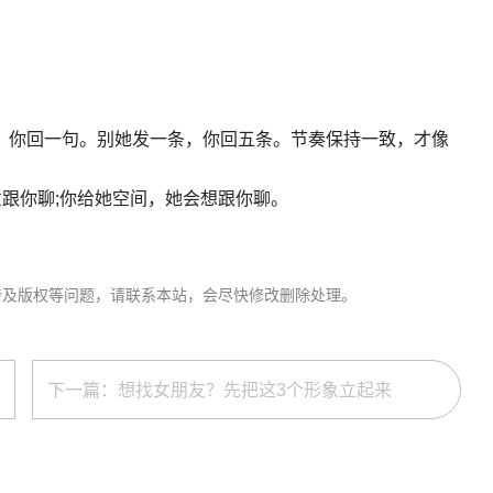
，你回一句。别她发一条，你回五条。节奏保持一致，才像
意跟你聊;你给她空间，她会想跟你聊。
涉及版权等问题，请联系本站，会尽快修改删除处理。
下一篇：想找女朋友？先把这3个形象立起来