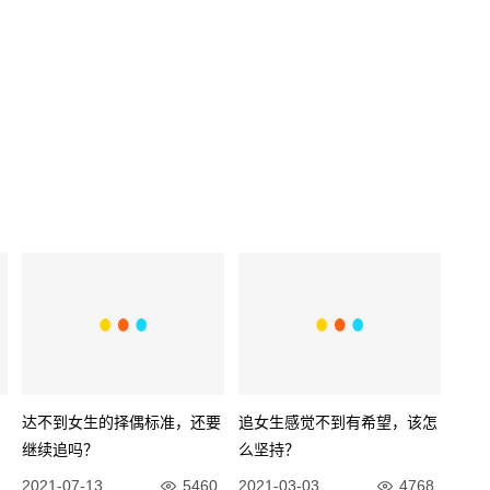
？
达不到女生的择偶标准，还要
追女生感觉不到有希望，该怎
继续追吗？
么坚持？
1
2021-07-13
5460
2021-03-03
4768