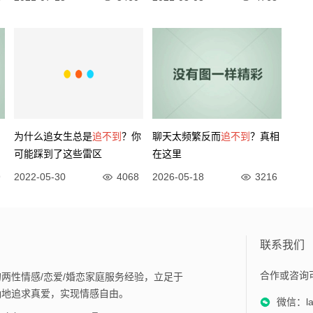
为什么追女生总是
追不到
？你
聊天太频繁反而
追不到
？真相
可能踩到了这些雷区
在这里
9
2022-05-30
4068
2026-05-18
3216
联系我们
合作或咨询
两性情感/恋爱/婚恋家庭服务经验，立足于
确地追求真爱，实现情感自由。
微信：lan