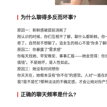
为什么聊得多反而坏事?
原因一：新鲜感被提前消耗了
刚认识的时候，你们互相不了解，聊什么都新鲜。你
奇了，自然就不想聊了。追女生的核心不是“你多了解她
原因二：你暴露了“需求感”
你每天找她、早安晚安、事事汇报——她会觉得：你没
值钱”。不是她坏，是人性如此。
原因三：她没有时间想你
你天天在，她根本没有“你不在”的感觉。人对“一直
我?是不是忙?那种淡淡的不确定感，才会让她对你产
正确的聊天频率是什么?