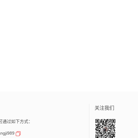
关注我们
可通过如下方式：
gji989