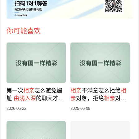
你可能喜欢
第一次
相亲
怎么避免尴
相亲
不满意怎么拒绝
相
尬
由浅入深
的聊天才最
亲
对象，拒绝
相亲
对象
舒适
需要注意什么？
2026-05-22
2025-05-09