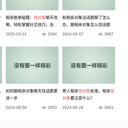
个
相亲脱单秘籍：
找对象
聊天攻
和相亲对象没话题聊了怎么
略，轻松掌握社交技巧，告别
办，跟相亲对象怎么找话题
单身生活！
9
2025-03-31
2584
2024-04-07
3987
人
如何跟相亲对象聊天找话题更
男人相亲
找对象
标准，相亲
找
进一步
对象
要注意什么？
5
2024-08-04
3263
2024-05-24
3941