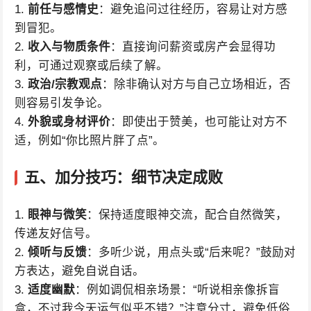
1.
前任与感情史
：避免追问过往经历，容易让对方感
到冒犯。
2.
收入与物质条件
：直接询问薪资或房产会显得功
利，可通过观察或后续了解。
3.
政治/宗教观点
：除非确认对方与自己立场相近，否
则容易引发争论。
4.
外貌或身材评价
：即使出于赞美，也可能让对方不
适，例如“你比照片胖了点”。
五、加分技巧：细节决定成败
1.
眼神与微笑
：保持适度眼神交流，配合自然微笑，
传递友好信号。
2.
倾听与反馈
：多听少说，用点头或“后来呢？”鼓励对
方表达，避免自说自话。
3.
适度幽默
：例如调侃相亲场景：“听说相亲像拆盲
盒，不过我今天运气似乎不错？”注意分寸，避免低俗