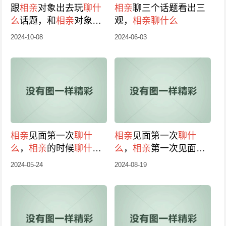
跟
相亲
对象出去玩
聊什
相亲
聊三个话题看出三
么
话题，和
相亲
对象见
观，
相亲
聊什么
面
聊什么
话题
2024-10-08
2024-06-03
相亲
见面第一次
聊什
相亲
见面第一次
聊什
么
，
相亲
的时候
聊什么
么
，
相亲
第一次见面
聊
会比较好
什么
能快速了解对方
2024-05-24
2024-08-19