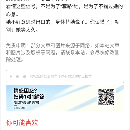
看懂这些信号，不是为了“套路”她，是为了不错过她的
心意。
她不好意思说出口的，身体替她说了。你读懂了，就
别让她等太久。
免责申明：部分文章和图片来源于网络，如本站文章
和图片涉及版权等问题，请联系本站，会尽快修改删
除处理。
下一篇：第一次相亲约会去哪里 4种不同舒适地点推荐
你可能喜欢