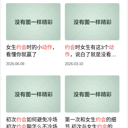
女生
约会
时的小
动作
，
约会
时女生有这3个
动
看懂你就赢了
作
，说白了就是没看上
你，别再自作多情了
2026-06-09
2026-03-10
初次
约会
如何避免冷场
第一次和女生
约会
的细
初次
约会
聊怎么不冷场
节 初次与女生
约会
的注