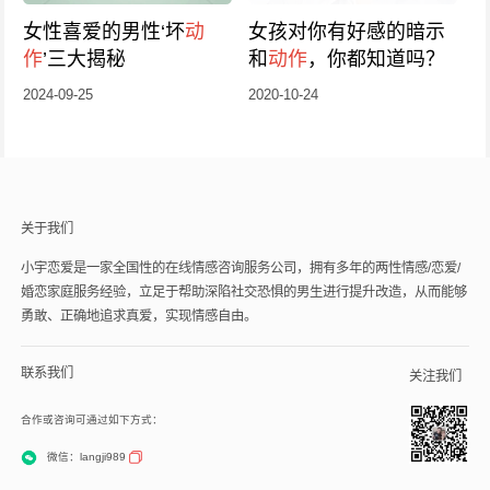
女性喜爱的男性‘坏
动
女孩对你有好感的暗示
作
’三大揭秘
和
动作
，你都知道吗？
2024-09-25
2020-10-24
关于我们
小宇恋爱是一家全国性的在线情感咨询服务公司，拥有多年的两性情感/恋爱/
婚恋家庭服务经验，立足于帮助深陷社交恐惧的男生进行提升改造，从而能够
勇敢、正确地追求真爱，实现情感自由。
联系我们
关注我们
合作或咨询可通过如下方式：
微信：langji989