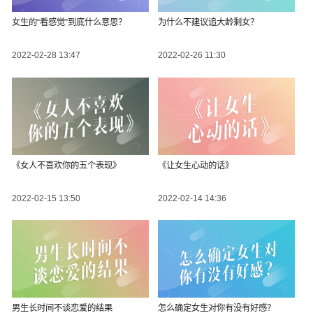
女生的“看感觉”到底什么意思？
为什么不建议追大龄剩女？
2022-02-28 13:47
2022-02-26 11:30
《女人不喜欢你的五个表现》
《让女生心动的话》
2022-02-15 13:50
2022-02-14 14:36
男生长时间不谈恋爱的结果
怎么确定女生对你有没有好感？