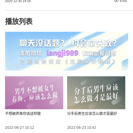
2020-12-30 14:18
4765
播放列表
不想被养鱼你该这样做
分手后男生应该怎么做才是最好
2022-06-27 10:12
2022-06-23 10:42