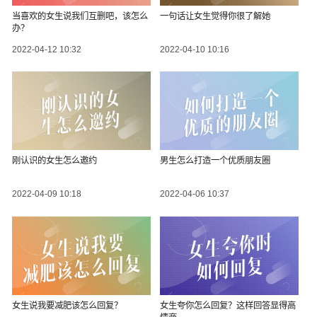
当喜欢的女生说我们互删吧，该怎么
一句话让女生觉得你很了解她
办？
2022-04-12 10:32
2022-04-10 10:16
刚认识的女生怎么邀约
男生怎么打造一个优质朋友圈
2022-04-09 10:18
2022-04-06 10:37
女生说我要减肥该怎么回复？
女生夸你怎么回复？这样回答显得高