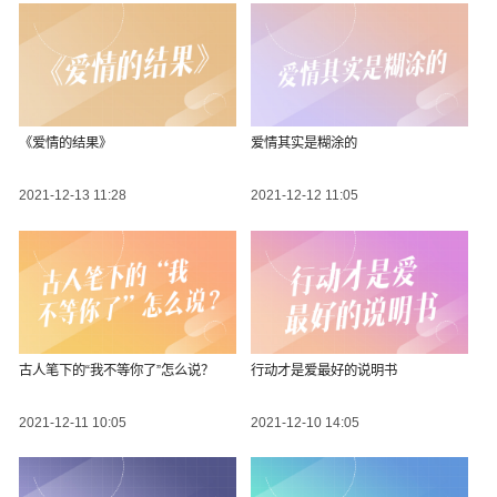
《爱情的结果》
爱情其实是糊涂的
2021-12-13 11:28
2021-12-12 11:05
古人笔下的“我不等你了”怎么说？
行动才是爱最好的说明书
2021-12-11 10:05
2021-12-10 14:05