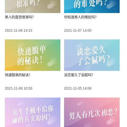
男人的直觉很准吗？
你知道男人的难处吗？
2021-11-08 14:15
2021-11-07 14:05
快速脱单的秘诀！
谈恋爱久了会腻吗？
2021-11-06 10:50
2021-11-05 14:06