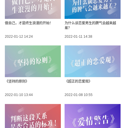
做自己，才是终生浪漫的开始！
为什么谈恋爱男生的脾气会越来越
差？
2022-01-12 14:24
2022-01-11 14:38
《坚持的原则》
《超正的恋爱观》
2022-01-10 13:44
2022-01-08 10:55