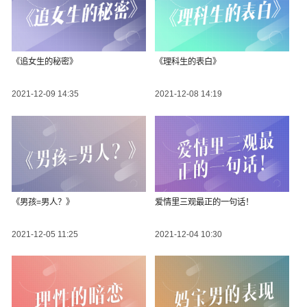
《追女生的秘密》
《理科生的表白》
2021-12-09 14:35
2021-12-08 14:19
《男孩=男人？》
爱情里三观最正的一句话！
2021-12-05 11:25
2021-12-04 10:30