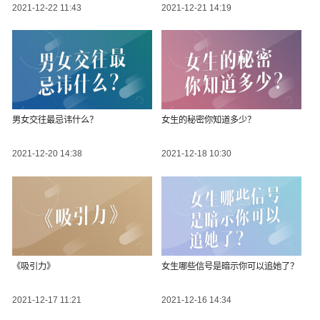
2021-12-22 11:43
2021-12-21 14:19
男女交往最忌讳什么？
女生的秘密你知道多少？
2021-12-20 14:38
2021-12-18 10:30
《吸引力》
女生哪些信号是暗示你可以追她了？
2021-12-17 11:21
2021-12-16 14:34