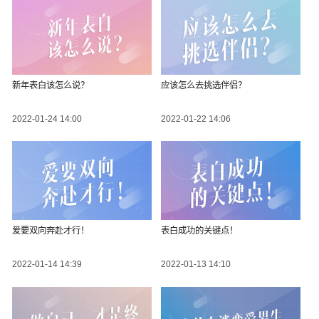
新年表白该怎么说？
应该怎么去挑选伴侣？
2022-01-24 14:00
2022-01-22 14:06
爱要双向奔赴才行！
表白成功的关键点！
2022-01-14 14:39
2022-01-13 14:10