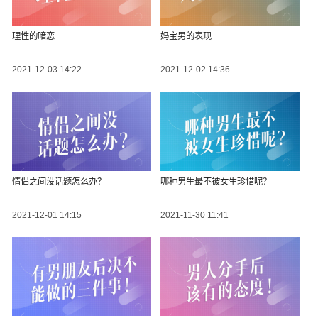
理性的暗恋
妈宝男的表现
2021-12-03 14:22
2021-12-02 14:36
情侣之间没话题怎么办？
哪种男生最不被女生珍惜呢？
2021-12-01 14:15
2021-11-30 11:41