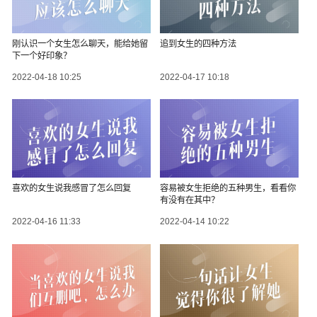
刚认识一个女生怎么聊天，能给她留
追到女生的四种方法
下一个好印象？
2022-04-18 10:25
2022-04-17 10:18
喜欢的女生说我感冒了怎么回复
容易被女生拒绝的五种男生，看看你
有没有在其中？
2022-04-16 11:33
2022-04-14 10:22