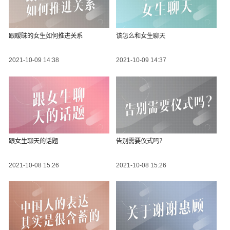
跟暧昧的女生如何推进关系
该怎么和女生聊天
2021-10-09 14:38
2021-10-09 14:37
跟女生聊天的话题
告别需要仪式吗？
2021-10-08 15:26
2021-10-08 15:26