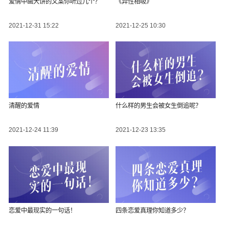
爱情中画大饼的文案你听过几个？
《异性相吸》
2021-12-31 15:22
2021-12-25 10:30
清醒的爱情
什么样的男生会被女生倒追呢？
2021-12-24 11:39
2021-12-23 13:35
恋爱中最现实的一句话！
四条恋爱真理你知道多少？