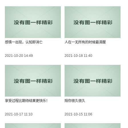
感情一出现，认知即消亡
人在一无所有的时候最清醒
2021-10-20 14:49
2021-10-18 11:40
享受过程比期待结果更快乐！
陪你很久很久
2021-10-17 11:10
2021-10-15 11:06