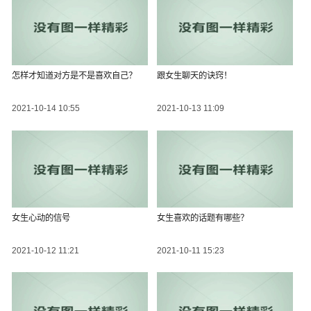
怎样才知道对方是不是喜欢自己？
跟女生聊天的诀窍！
2021-10-14 10:55
2021-10-13 11:09
女生心动的信号
女生喜欢的话题有哪些？
2021-10-12 11:21
2021-10-11 15:23