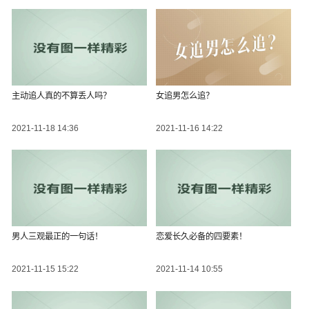
主动追人真的不算丢人吗？
女追男怎么追？
2021-11-18 14:36
2021-11-16 14:22
男人三观最正的一句话！
恋爱长久必备的四要素！
2021-11-15 15:22
2021-11-14 10:55