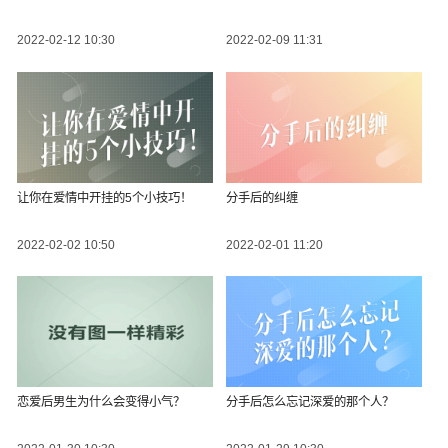
2022-02-12 10:30
2022-02-09 11:31
让你在爱情中开挂的5个小技巧！
分手后的纠缠
2022-02-02 10:50
2022-02-01 11:20
恋爱后男生为什么会变得小气？
分手后怎么忘记深爱的那个人？