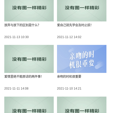
放弃与放下的区别是什么？
爱自己就先学会及时止损！
2021-11-13 10:30
2021-11-12 14:02
爱情里绝不能原谅的两件事！
亲吻的时机很重要
2021-11-11 14:08
2021-11-10 14:21