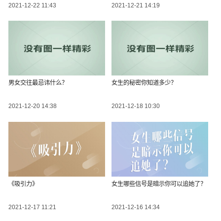
2021-12-22 11:43
2021-12-21 14:19
男女交往最忌讳什么？
女生的秘密你知道多少？
2021-12-20 14:38
2021-12-18 10:30
《吸引力》
女生哪些信号是暗示你可以追她了？
2021-12-17 11:21
2021-12-16 14:34