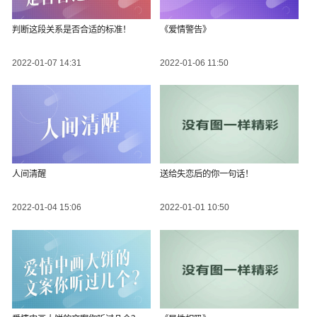
判断这段关系是否合适的标准！
《爱情警告》
2022-01-07 14:31
2022-01-06 11:50
人间清醒
送给失恋后的你一句话！
2022-01-04 15:06
2022-01-01 10:50