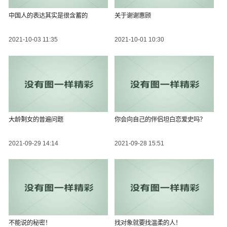
中国人的表达其实是很含蓄的
关于谢谢惠顾
2021-10-03 11:35
2021-10-01 10:30
大龄剩女的普遍问题
你会向自己的伴侣坦白恋爱史吗？
2021-09-29 14:14
2021-09-28 15:51
不能说的秘密！
找对象就要找温柔的人！