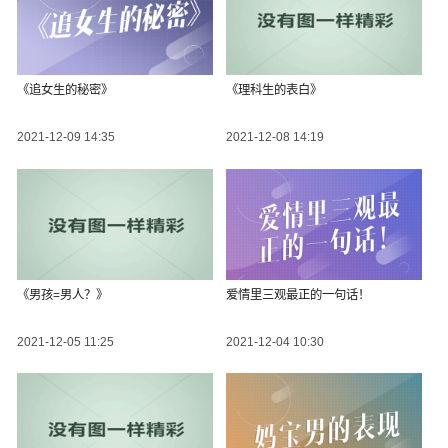
《追女生的秘密》
《理科生的表白》
2021-12-09 14:35
2021-12-08 14:19
《男孩=男人？》
爱情里三观最正的一句话！
2021-12-05 11:25
2021-12-04 10:30