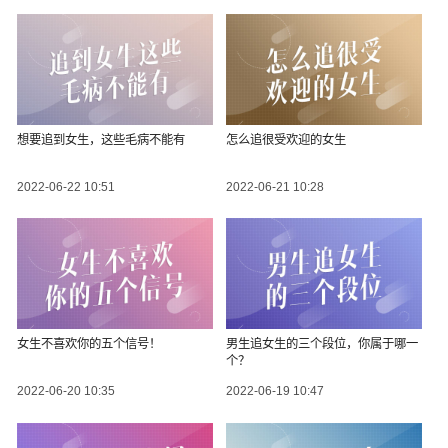
想要追到女生，这些毛病不能有
怎么追很受欢迎的女生
2022-06-22 10:51
2022-06-21 10:28
女生不喜欢你的五个信号！
男生追女生的三个段位，你属于哪一
个？
2022-06-20 10:35
2022-06-19 10:47