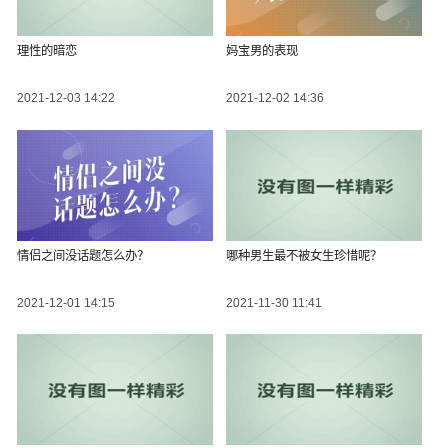
理性的暗恋
妈宝男的表现
2021-12-03 14:22
2021-12-02 14:36
情侣之间没话题怎么办？
哪种男生最不被女生珍惜呢？
2021-12-01 14:15
2021-11-30 11:41