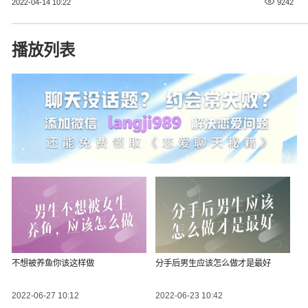
2022-04-14 10:22
9242
播放列表
不想被养鱼你该这样做
分手后男生应该怎么做才是最好
2022-06-27 10:12
2022-06-23 10:42