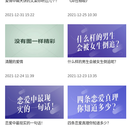
爱情中画大饼的文案你听过几个？
《异性相吸》
2021-12-31 15:22
2021-12-25 10:30
清醒的爱情
什么样的男生会被女生倒追呢？
2021-12-24 11:39
2021-12-23 13:35
恋爱中最现实的一句话！
四条恋爱真理你知道多少？