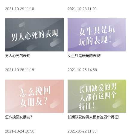
2021-10-29 11:10
2021-10-28 11:20
男人心死的表现
女生只是玩玩的表现！
2021-10-28 11:19
2021-10-25 14:58
怎么挽回女朋友？
长期缺爱的男人都有这四个特征！
2021-10-24 10:50
2021-10-22 11:35