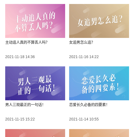
主动追人真的不算丢人吗？
女追男怎么追？
2021-11-18 14:36
2021-11-16 14:22
男人三观最正的一句话！
恋爱长久必备的四要素！
2021-11-15 15:22
2021-11-14 10:55