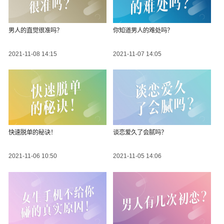
男人的直觉很准吗？
你知道男人的难处吗？
2021-11-08 14:15
2021-11-07 14:05
快速脱单的秘诀！
谈恋爱久了会腻吗？
2021-11-06 10:50
2021-11-05 14:06