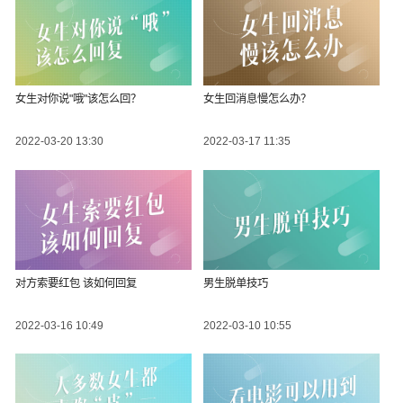
女生对你说"哦"该怎么回？
女生回消息慢怎么办？
2022-03-20 13:30
2022-03-17 11:35
对方索要红包 该如何回复
男生脱单技巧
2022-03-16 10:49
2022-03-10 10:55