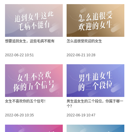
想要追到女生，这些毛病不能有
怎么追很受欢迎的女生
2022-06-22 10:51
2022-06-21 10:28
女生不喜欢你的五个信号！
男生追女生的三个段位，你属于哪一
个？
2022-06-20 10:35
2022-06-19 10:47