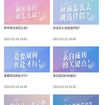
新年表白该怎么说？
应该怎么去挑选伴侣？
2022-01-24 14:00
2022-01-22 14:06
爱要双向奔赴才行！
表白成功的关键点！
2022-01-14 14:39
2022-01-13 14:10