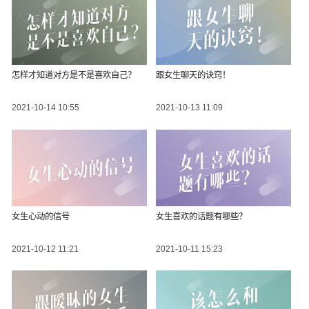
怎样才知道对方是不是喜欢自己？
跟女生聊天的诀窍！
2021-10-14 10:55
2021-10-13 11:09
女生心动的信号
女生喜欢的话题有哪些？
2021-10-12 11:21
2021-10-11 15:23