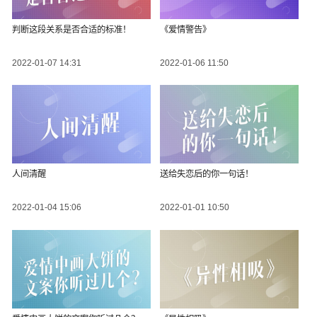
判断这段关系是否合适的标准！
《爱情警告》
2022-01-07 14:31
2022-01-06 11:50
人间清醒
送给失恋后的你一句话！
2022-01-04 15:06
2022-01-01 10:50