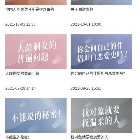
中国人的表达其实是很含蓄的
关于谢谢惠顾
2021-10-03 11:35
2021-10-01 10:30
大龄剩女的普遍问题
你会向自己的伴侣坦白恋爱史吗？
2021-09-29 14:14
2021-09-28 15:51
不能说的秘密！
找对象就要找温柔的人！