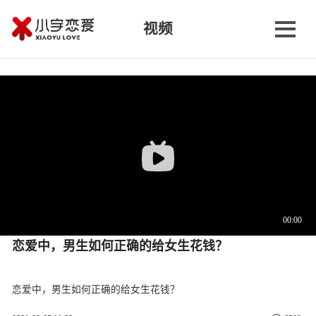
视频
恋爱中，男生如何正确的给女生花钱？
恋爱中，男生如何正确的给女生花钱？