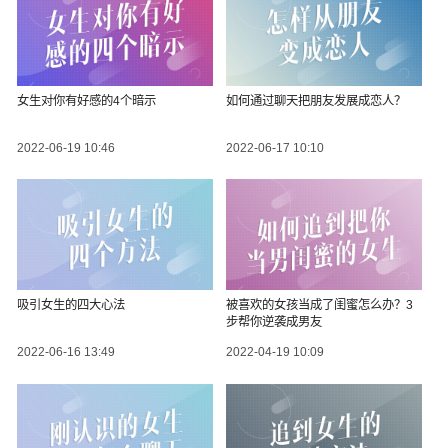
女生对你有好感的4个暗示
如何通过聊天把朋友发展成恋人？
2022-06-19 10:46
2022-06-17 10:10
吸引女生的四大心法
被喜欢的女孩当成了闺蜜怎么办？3
步帮你逆袭成男友
2022-06-16 13:49
2022-04-19 10:09