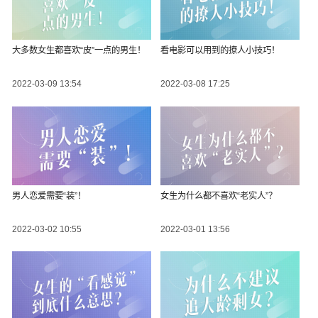
大多数女生都喜欢“皮”一点的男生！
看电影可以用到的撩人小技巧！
2022-03-09 13:54
2022-03-08 17:25
男人恋爱需要“装”！
女生为什么都不喜欢“老实人”？
2022-03-02 10:55
2022-03-01 13:56