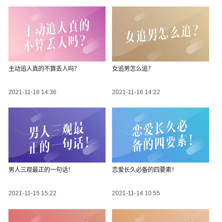
主动追人真的不算丢人吗？
女追男怎么追？
2021-11-18 14:36
2021-11-16 14:22
男人三观最正的一句话！
恋爱长久必备的四要素！
2021-11-15 15:22
2021-11-14 10:55