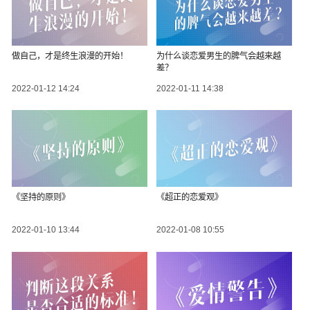
做自己，才是终生浪漫的开始！
为什么谈恋爱男生的脾气会越来越
差？
2022-01-12 14:24
2022-01-11 14:38
《坚持的原则》
《超正的恋爱观》
2022-01-10 13:44
2022-01-08 10:55