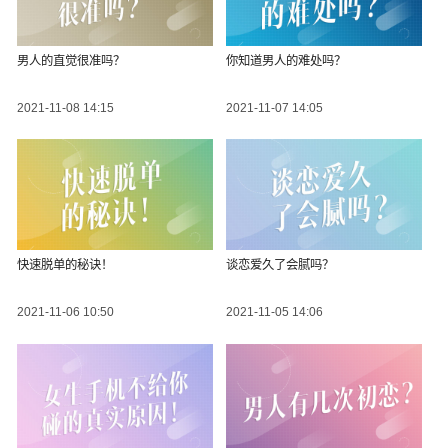
男人的直觉很准吗？
你知道男人的难处吗？
2021-11-08 14:15
2021-11-07 14:05
快速脱单的秘诀！
谈恋爱久了会腻吗？
2021-11-06 10:50
2021-11-05 14:06