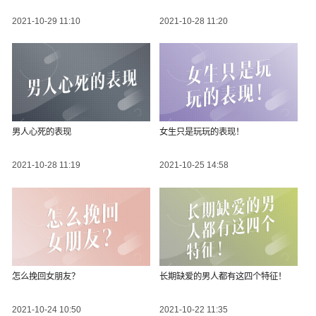
2021-10-29 11:10
2021-10-28 11:20
男人心死的表现
女生只是玩玩的表现！
2021-10-28 11:19
2021-10-25 14:58
怎么挽回女朋友？
长期缺爱的男人都有这四个特征！
2021-10-24 10:50
2021-10-22 11:35