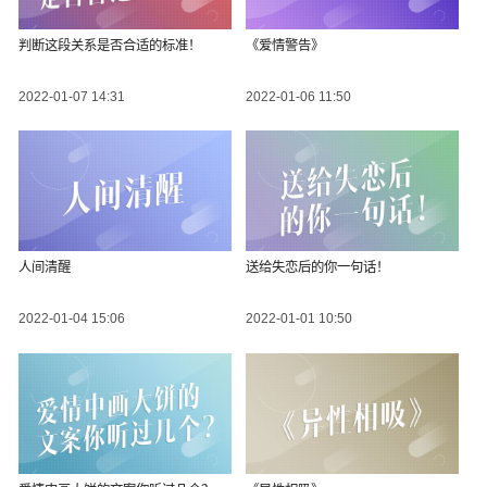
判断这段关系是否合适的标准！
《爱情警告》
2022-01-07 14:31
2022-01-06 11:50
人间清醒
送给失恋后的你一句话！
2022-01-04 15:06
2022-01-01 10:50