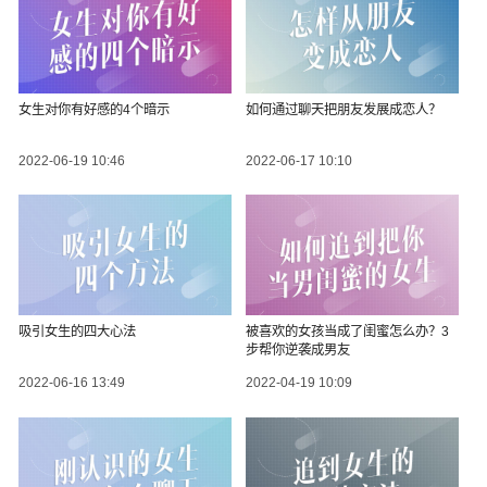
女生对你有好感的4个暗示
如何通过聊天把朋友发展成恋人？
2022-06-19 10:46
2022-06-17 10:10
吸引女生的四大心法
被喜欢的女孩当成了闺蜜怎么办？3
步帮你逆袭成男友
2022-06-16 13:49
2022-04-19 10:09