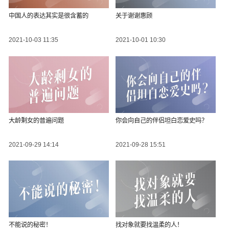
中国人的表达其实是很含蓄的
关于谢谢惠顾
2021-10-03 11:35
2021-10-01 10:30
大龄剩女的普遍问题
你会向自己的伴侣坦白恋爱史吗？
2021-09-29 14:14
2021-09-28 15:51
不能说的秘密！
找对象就要找温柔的人！