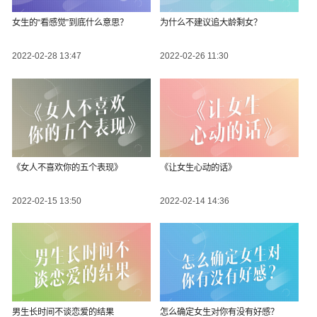
女生的“看感觉”到底什么意思？
为什么不建议追大龄剩女？
2022-02-28 13:47
2022-02-26 11:30
《女人不喜欢你的五个表现》
《让女生心动的话》
2022-02-15 13:50
2022-02-14 14:36
男生长时间不谈恋爱的结果
怎么确定女生对你有没有好感？