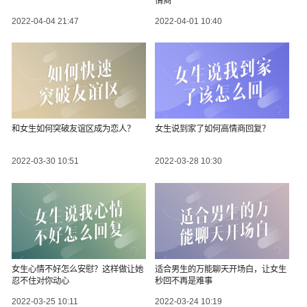
情商
2022-04-04 21:47
2022-04-01 10:40
和女生如何突破友谊区成为恋人？
女生说到家了如何高情商回复？
2022-03-30 10:51
2022-03-28 10:30
女生心情不好怎么安慰？这样做让她
适合男生的万能聊天开场白，让女生
忍不住对你动心
秒回不再是难事
2022-03-25 10:11
2022-03-24 10:19