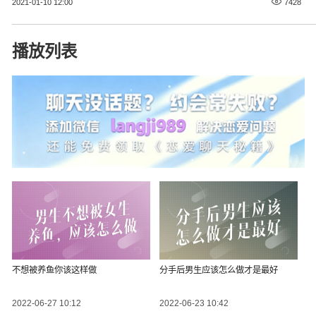
2021-01-10 12:00
7428
播放列表
不想被养鱼你该这样做
分手后男生应该怎么做才是最好
2022-06-27 10:12
2022-06-23 10:42