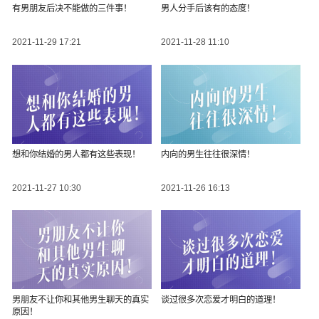
有男朋友后决不能做的三件事！
男人分手后该有的态度！
2021-11-29 17:21
2021-11-28 11:10
想和你结婚的男人都有这些表现！
内向的男生往往很深情！
2021-11-27 10:30
2021-11-26 16:13
男朋友不让你和其他男生聊天的真实
谈过很多次恋爱才明白的道理！
原因！