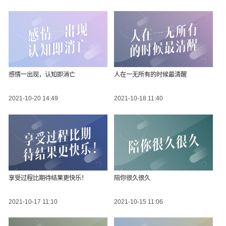
感情一出现，认知即消亡
人在一无所有的时候最清醒
2021-10-20 14:49
2021-10-18 11:40
享受过程比期待结果更快乐！
陪你很久很久
2021-10-17 11:10
2021-10-15 11:06