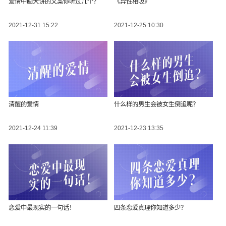
爱情中画大饼的文案你听过几个？
《异性相吸》
2021-12-31 15:22
2021-12-25 10:30
清醒的爱情
什么样的男生会被女生倒追呢？
2021-12-24 11:39
2021-12-23 13:35
恋爱中最现实的一句话！
四条恋爱真理你知道多少？