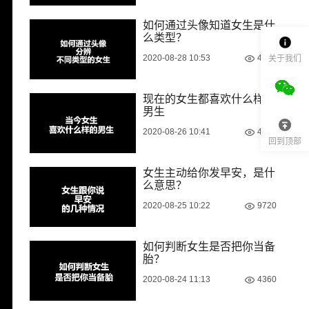
如何通过头像知道女生是什
么类型？
2020-08-28 10:53
4134
关于我们
现在的女生都喜欢什么样的
男生
2020-08-26 10:41
4077
回到顶部
女生主动给你发早安，是什
么意思？
2020-08-25 10:22
9720
如何判断女生是否把你当备
胎？
2020-08-24 11:13
4360