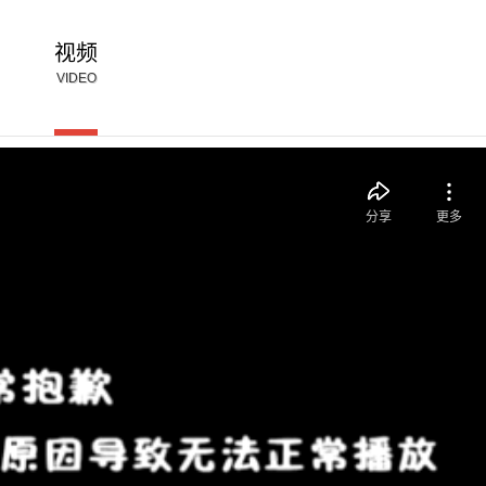
视频
VIDEO