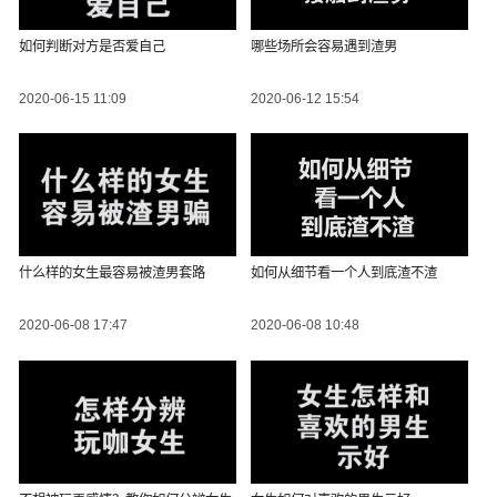
如何判断对方是否爱自己
哪些场所会容易遇到渣男
2020-06-15 11:09
2020-06-12 15:54
什么样的女生最容易被渣男套路
如何从细节看一个人到底渣不渣
2020-06-08 17:47
2020-06-08 10:48