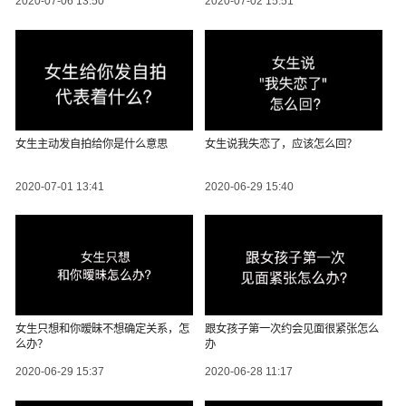
2020-07-06 13:50
2020-07-02 15:51
女生主动发自拍给你是什么意思
女生说我失恋了，应该怎么回？
2020-07-01 13:41
2020-06-29 15:40
女生只想和你暧昧不想确定关系，怎
跟女孩子第一次约会见面很紧张怎么
么办？
办
2020-06-29 15:37
2020-06-28 11:17