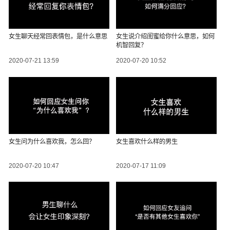
女生聊天经常回表情包，是什么意思
女生说介绍闺蜜给你什么意思，如何
机智回复？
2020-07-21 13:59
2020-07-20 10:52
女生问为什么喜欢我，怎么回？
女生喜欢什么样的男生
2020-07-20 10:47
2020-07-17 11:09