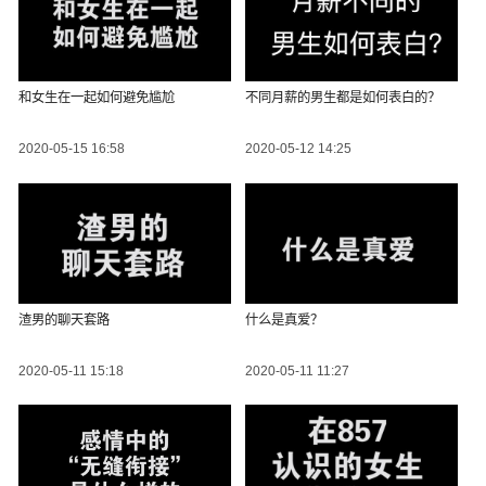
和女生在一起如何避免尴尬
不同月薪的男生都是如何表白的？
2020-05-15 16:58
2020-05-12 14:25
渣男的聊天套路
什么是真爱？
2020-05-11 15:18
2020-05-11 11:27