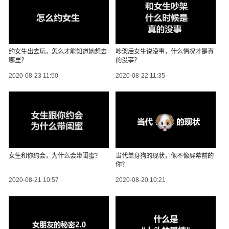
约女生出去玩，怎么才能知道她想去
吵架后女生说没事，什么情况才是真
哪里？
的没事？
2020-08-23 11:50
2020-08-22 11:35
女生和你约会，为什么会带闺蜜？
当代单身狗的现状，像不像屏幕前的
你？
2020-08-21 10:57
2020-08-20 10:21