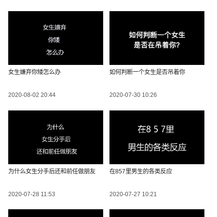
女生嫌弃你矮怎么办
如何判断一个女生是否吊着你
2020-08-02 20:44
2020-07-30 10:26
为什么女生分手后还和前任做朋友
在857里男生的各类反应
2020-07-28 11:53
2020-07-27 10:21