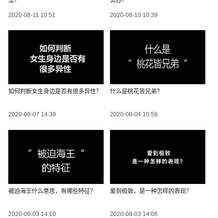
法？
么办？
2020-08-11 10:51
2020-08-10 10:39
如何判断女生身边是否有很多异性？
什么是桃花皆兄弟？
2020-08-07 14:38
2020-08-04 10:58
被迫海王什么意思，有哪些特征？
爱到极致，是一种怎样的表现？
2020-08-03 14:10
2020-08-03 14:06