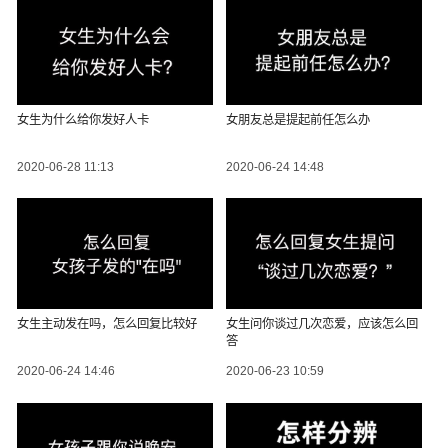
女生为什么给你发好人卡
女朋友总是提起前任怎么办
2020-06-28 11:13
2020-06-24 14:48
女生主动发在吗，怎么回复比较好
女生问你谈过几次恋爱，应该怎么回
答
2020-06-24 14:46
2020-06-23 10:59