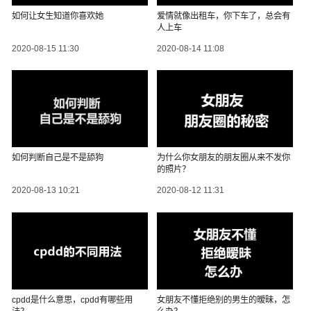
如何让女生知道你喜欢她
爱情就像出租车，你下车了，总会有
人上车
2020-08-15 11:30
2020-08-14 11:08
如何判断自己是不是舔狗
为什么你女朋友的朋友圈从来不发你
的照片？
2020-08-13 10:21
2020-08-12 11:31
cpdd是什么意思，cpdd有哪些用
女朋友不懂拒绝别的男生的暧昧，怎