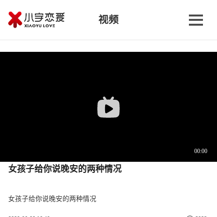
视频
女孩子给你说晚安的两种情况
女孩子给你说晚安的两种情况