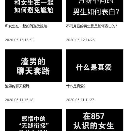
和女生在一起如何避免尴尬
不同月薪的男生都是如何表白的？
2020-05-15 16:58
2020-05-12 14:25
渣男的聊天套路
什么是真爱？
2020-05-11 15:18
2020-05-11 11:27