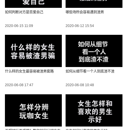
如何判断对方是否爱自己
哪些场所会容易遇到渣男
2020-06-15 11:09
2020-06-12 15:54
什么样的女生最容易被渣男套路
如何从细节看一个人到底渣不渣
2020-06-08 17:47
2020-06-08 10:48