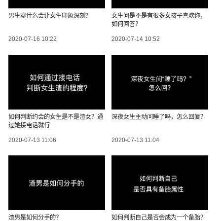
男生聊什么会让女生印象深刻？
女生问是不是有很多女孩子喜欢你，
如何回答？
2020-07-16 10:22
2020-07-14 10:52
如何判断约会的女生是不是渣女？通
深夜女生主动问睡了吗，怎么回复？
过她接电话就行
2020-07-13 11:06
2020-07-13 11:04
渣男是如何分手的？
如何判断自己是否会成为一个备胎？