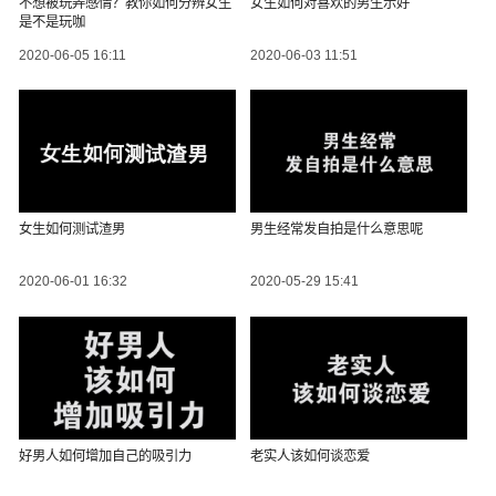
不想被玩弄感情？教你如何分辨女生
女生如何对喜欢的男生示好
是不是玩咖
2020-06-05 16:11
2020-06-03 11:51
女生如何测试渣男
男生经常发自拍是什么意思呢
2020-06-01 16:32
2020-05-29 15:41
好男人如何增加自己的吸引力
老实人该如何谈恋爱