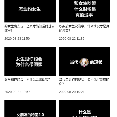
约女生出去玩，怎么才能知道她想去
吵架后女生说没事，什么情况才是真
哪里？
的没事？
2020-08-23 11:50
2020-08-22 11:35
女生和你约会，为什么会带闺蜜？
当代单身狗的现状，像不像屏幕前的
你？
2020-08-21 10:57
2020-08-20 10:21