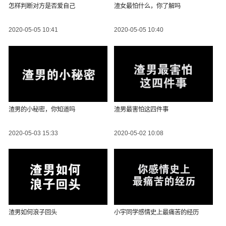
怎样判断对方是否爱自己
渣女最怕什么，你了解吗
2020-05-05 10:41
2020-05-05 10:40
渣男的小秘密，你知道吗
渣男最害怕这四件事
2020-05-03 15:33
2020-05-02 10:08
渣男如何浪子回头
小宇同学感情史上最痛苦的经历