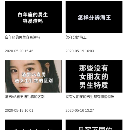
白羊座的男生容易渣吗
怎样分辨海王
2020-05-20 15:46
2020-05-19 16:03
渣男VS直男送礼物的区别
没有女朋友的男生都有哪些特质
2020-05-19 10:01
2020-05-16 13:27