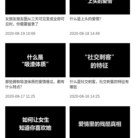
女朋友朋友圈从三天可见变成全部可
什么是上头的爱情？
见时，你需要留意了
2020-08-19 10:06
2020-08-18 14:49
那些拥有吸渣体质的爱情傻瓜，都有
什么是社交刺客，社交刺客的特征有
什么特点？
哪些
2020-08-17 11:25
2020-08-16 14:25