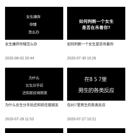
女生嫌弃你矮怎么办
如何判断一个女生是否吊着你
2020-08-02 20:44
2020-07-30 10:26
为什么女生分手后还和前任做朋友
在857里男生的各类反应
2020-07-28 11:53
2020-07-27 10:21