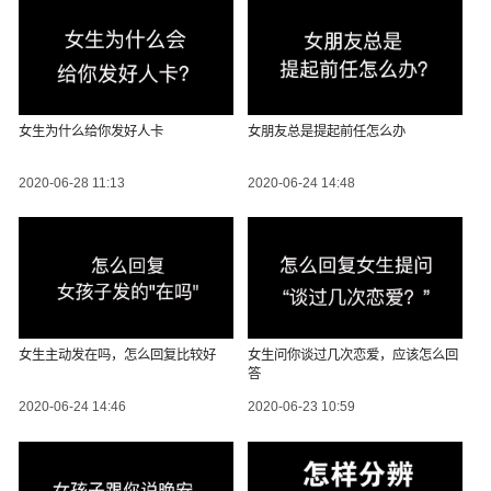
女生为什么给你发好人卡
女朋友总是提起前任怎么办
2020-06-28 11:13
2020-06-24 14:48
女生主动发在吗，怎么回复比较好
女生问你谈过几次恋爱，应该怎么回
答
2020-06-24 14:46
2020-06-23 10:59