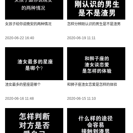
女孩子给你说晚安的两种情况
怎样分辨刚认识的男生是不是渣男
2020-06-22 16:40
2020-06-19 11:11
渣女最多的星座是哪个
和狮子座渣女恋爱是怎样的体验
2020-06-16 11:48
2020-06-15 11:10