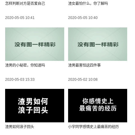
怎样判断对方是否爱自己
渣女最怕什么，你了解吗
2020-05-05 10:41
2020-05-05 10:40
渣男的小秘密，你知道吗
渣男最害怕这四件事
2020-05-03 15:33
2020-05-02 10:08
渣男如何浪子回头
小宇同学感情史上最痛苦的经历