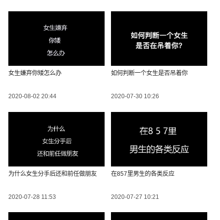
女生嫌弃你矮怎么办
如何判断一个女生是否吊着你
2020-08-02 20:44
2020-07-30 10:26
为什么女生分手后还和前任做朋友
在857里男生的各类反应
2020-07-28 11:53
2020-07-27 10:21