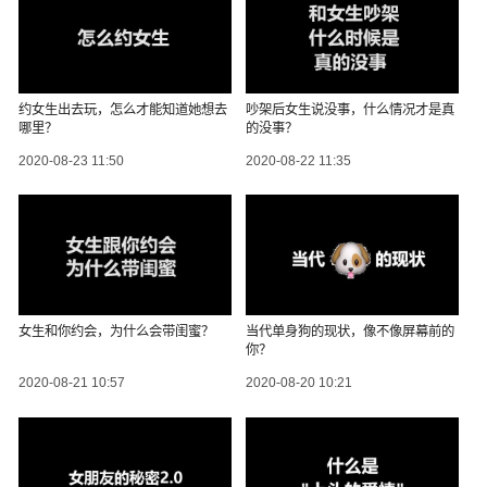
约女生出去玩，怎么才能知道她想去
吵架后女生说没事，什么情况才是真
哪里？
的没事？
2020-08-23 11:50
2020-08-22 11:35
女生和你约会，为什么会带闺蜜？
当代单身狗的现状，像不像屏幕前的
你？
2020-08-21 10:57
2020-08-20 10:21