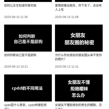
如何让女生知道你喜欢她
爱情就像出租车，你下车了，总会有
人上车
2020-08-15 11:30
2020-08-14 11:08
如何判断自己是不是舔狗
为什么你女朋友的朋友圈从来不发你
的照片？
2020-08-13 10:21
2020-08-12 11:31
cpdd是什么意思，cpdd有哪些用
女朋友不懂拒绝别的男生的暧昧，怎