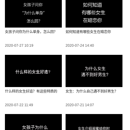
女孩子问你为什么单身，怎么回？
如何知道有哪些女生在暗恋你
2020-07-27 10:19
2020-07-24 14:40
什么样的女生好追？有这些特质的
女生：为什么自己遇不到好男生？
2020-07-22 11:49
2020-07-21 14:07