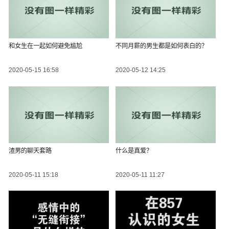
和女生在一起如何避免尴尬
不同月薪的男生都是如何表白的？
2020-05-15 16:58
2020-05-12 14:25
渣男的聊天套路
什么是真爱？
2020-05-11 15:18
2020-05-11 11:27