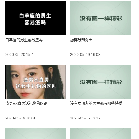
白羊座的男生容易渣吗
怎样分辨海王
2020-05-20 15:46
2020-05-19 16:03
渣男VS直男送礼物的区别
没有女朋友的男生都有哪些特质
2020-05-19 10:01
2020-05-16 13:27