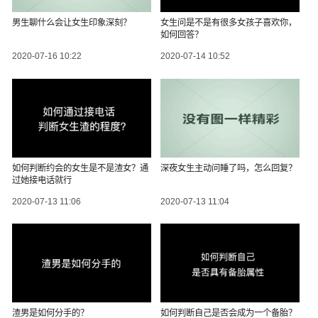
男生聊什么会让女生印象深刻？
女生问是不是有很多女孩子喜欢你，
如何回答？
2020-07-16 10:22
2020-07-14 10:52
如何判断约会的女生是不是渣女？通
深夜女生主动问睡了吗，怎么回复？
过她接电话就行
2020-07-13 11:06
2020-07-13 11:04
渣男是如何分手的？
如何判断自己是否会成为一个备胎？