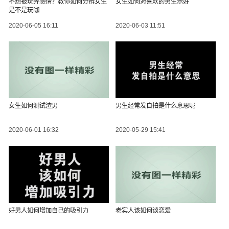
不想被玩弄感情？教你如何分辨女生
女生如何对喜欢的男生示好
是不是玩咖
2020-06-05 16:11
2020-06-03 11:51
女生如何测试渣男
男生经常发自拍是什么意思呢
2020-06-01 16:32
2020-05-29 15:41
好男人如何增加自己的吸引力
老实人该如何谈恋爱