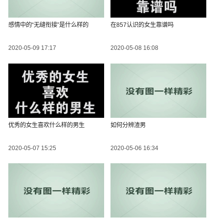
感情中的“无缝衔接”是什么样的
在857认识的女生靠谱吗
2020-05-09 17:17
2020-05-08 16:08
优秀的女生喜欢什么样的男生
如何分辨渣男
2020-05-07 15:25
2020-05-06 16:34