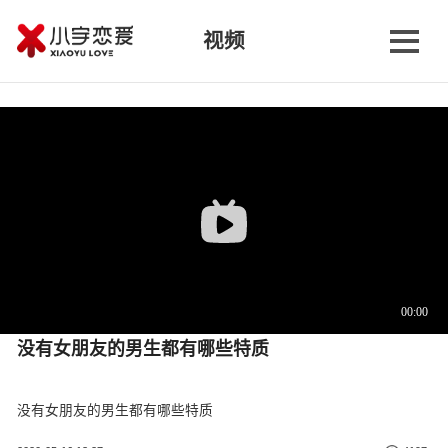
视频
没有女朋友的男生都有哪些特质
没有女朋友的男生都有哪些特质