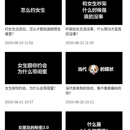
约女生出去玩，怎么才能知道她想去
吵架后女生说没事，什么情况才是真
哪里？
的没事？
2020-08-23 11:50
2020-08-22 11:35
女生和你约会，为什么会带闺蜜？
当代单身狗的现状，像不像屏幕前的
你？
2020-08-21 10:57
2020-08-20 10:21