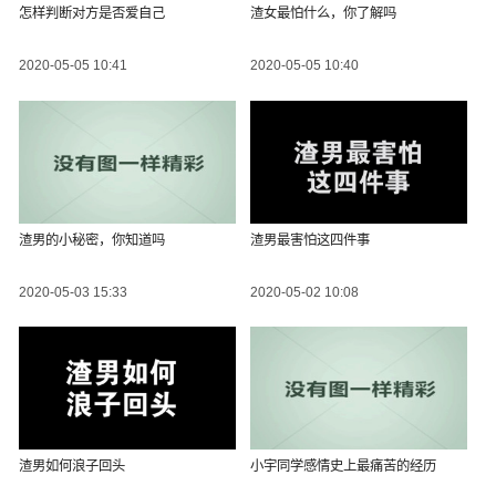
怎样判断对方是否爱自己
渣女最怕什么，你了解吗
2020-05-05 10:41
2020-05-05 10:40
渣男的小秘密，你知道吗
渣男最害怕这四件事
2020-05-03 15:33
2020-05-02 10:08
渣男如何浪子回头
小宇同学感情史上最痛苦的经历