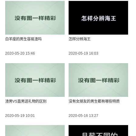
白羊座的男生容易渣吗
怎样分辨海王
2020-05-20 15:46
2020-05-19 16:03
渣男VS直男送礼物的区别
没有女朋友的男生都有哪些特质
2020-05-19 10:01
2020-05-16 13:27