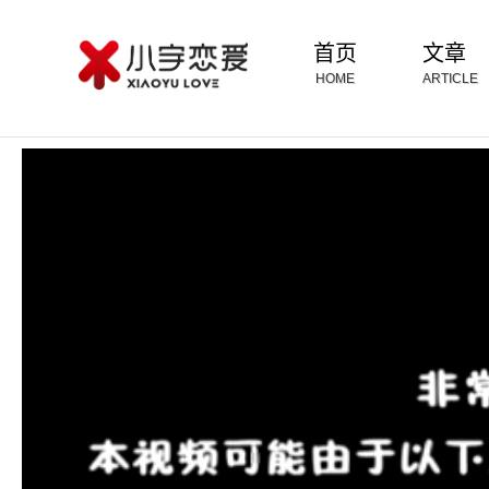
首页
文章
HOME
ARTICLE