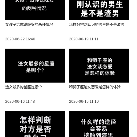
女孩子给你说晚安的两种情况
怎样分辨刚认识的男生是不是渣男
2020-06-22 16:40
2020-06-19 11:11
渣女最多的星座是哪个
和狮子座渣女恋爱是怎样的体验
2020-06-16 11:48
2020-06-15 11:10