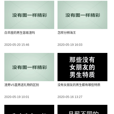
白羊座的男生容易渣吗
怎样分辨海王
2020-05-20 15:46
2020-05-19 16:03
渣男VS直男送礼物的区别
没有女朋友的男生都有哪些特质
2020-05-19 10:01
2020-05-16 13:27