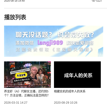
2020-08-18 14:49
5127
播放列表
养龙虾（AI）代聊女主播，还约到5
暗藏玄机的成年人的关系
个？方法全错，正确玩法是怎样的？
2026-03-31 14:27
2020-08-29 10:26