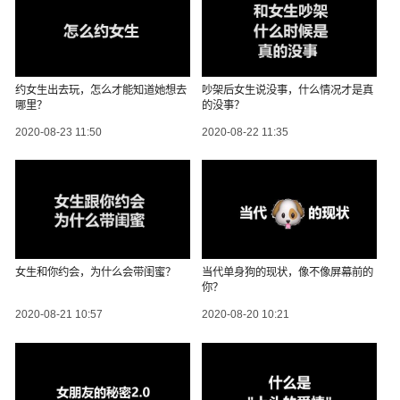
约女生出去玩，怎么才能知道她想去
吵架后女生说没事，什么情况才是真
哪里？
的没事？
2020-08-23 11:50
2020-08-22 11:35
女生和你约会，为什么会带闺蜜？
当代单身狗的现状，像不像屏幕前的
你？
2020-08-21 10:57
2020-08-20 10:21