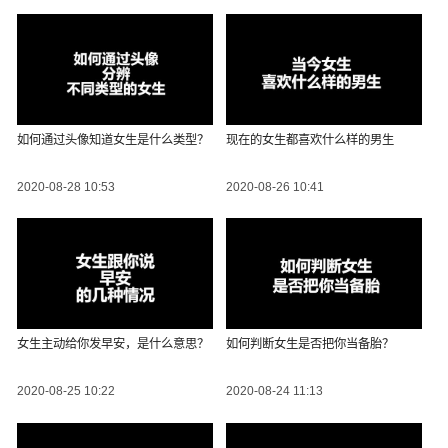
如何通过头像知道女生是什么类型？
现在的女生都喜欢什么样的男生
2020-08-28 10:53
2020-08-26 10:41
女生主动给你发早安，是什么意思？
如何判断女生是否把你当备胎？
2020-08-25 10:22
2020-08-24 11:13