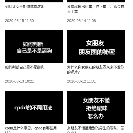
如何让女生知道你喜欢她
爱情就像出租车，你下车了，总会有
人上车
2020-08-15 11:30
2020-08-14 11:08
如何判断自己是不是舔狗
为什么你女朋友的朋友圈从来不发你
的照片？
2020-08-13 10:21
2020-08-12 11:31
cpdd是什么意思，cpdd有哪些用
女朋友不懂拒绝别的男生的暧昧，怎