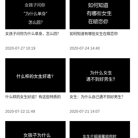
女孩子问你为什么单身，怎么回？
如何知道有哪些女生在暗恋你
2020-07-27 10:19
2020-07-24 14:40
什么样的女生好追？有这些特质的
女生：为什么自己遇不到好男生？
2020-07-22 11:49
2020-07-21 14:07