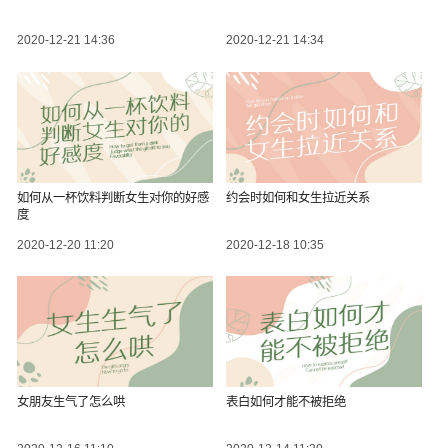
2020-12-21 14:36
2020-12-21 14:34
如何从一杯饮料判断女生对你的好感
约会时如何和女生拉近关系
度
2020-12-20 11:20
2020-12-18 10:35
女朋友生气了怎么哄
表白如何才能不被拒绝