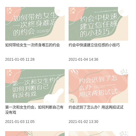
如何带给女生一次终身难忘的约会
约会中快速建立信任感的小技巧
2021-01-05 11:28
2021-01-04 14:36
第一次和女生约会，如何判断自己有
约会迟到了怎么办？用这两招试试
没有戏
2021-01-03 11:05
2021-01-02 13:30