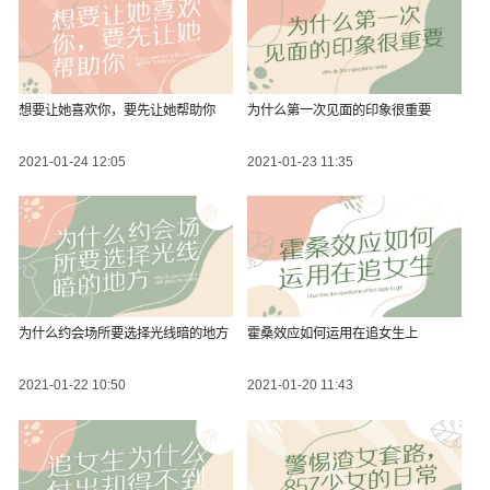
想要让她喜欢你，要先让她帮助你
为什么第一次见面的印象很重要
2021-01-24 12:05
2021-01-23 11:35
为什么约会场所要选择光线暗的地方
霍桑效应如何运用在追女生上
2021-01-22 10:50
2021-01-20 11:43