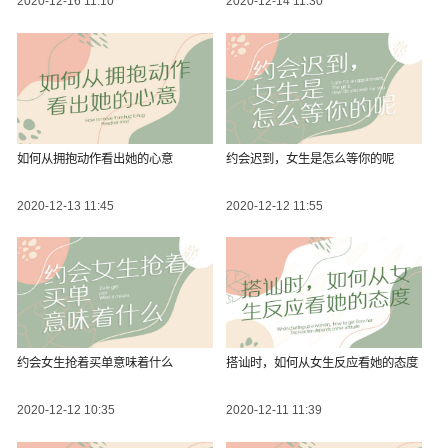
2020-12-16 11:10
2020-12-14 11:30
如何从拥抱动作看出她的心意
约会迟到，女生是怎么等你的呢
2020-12-13 11:45
2020-12-12 11:55
约会女生抢着买单意味着什么
搭讪时，如何从女生反应看她的态度
2020-12-12 10:35
2020-12-11 11:39