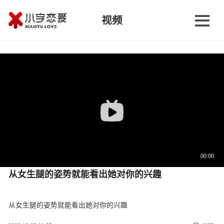
视频
从女生腿的姿势就能看出她对你的兴趣
从女生腿的姿势就能看出她对你的兴趣