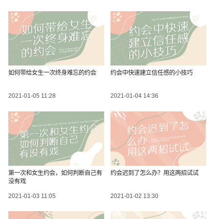
如何带给女生一次终身难忘的约会
约会中快速建立信任感的小技巧
2021-01-05 11:28
2021-01-04 14:36
第一次和女生约会，如何判断自己有
约会迟到了怎么办？用这两招试试
没有戏
2021-01-03 11:05
2021-01-02 13:30