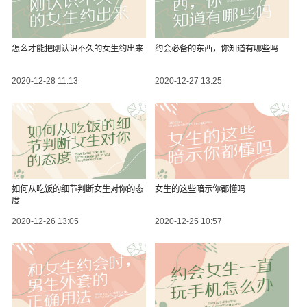
怎么才能把刚认识不久的女生约出来
约会必备的东西，你知道有哪些吗
2020-12-28 11:13
2020-12-27 13:25
如何从吃饭的细节判断女生对你的态
女生的这些暗示你都懂吗
度
2020-12-26 13:05
2020-12-25 10:57