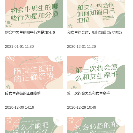
约会中男生的哪些行为是加分项
和女生约会时，如何知道自己地位？
2021-01-01 11:30
2020-12-31 11:26
陪女生逛街的正确姿势
第一次约会怎么和女生牵手
2020-12-30 14:19
2020-12-29 10:49