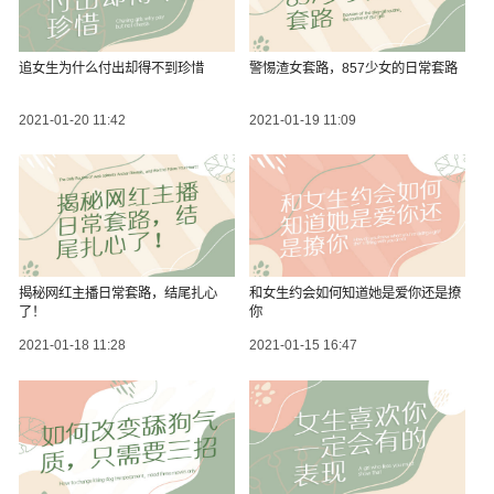
追女生为什么付出却得不到珍惜
警惕渣女套路，857少女的日常套路
2021-01-20 11:42
2021-01-19 11:09
揭秘网红主播日常套路，结尾扎心
和女生约会如何知道她是爱你还是撩
了！
你
2021-01-18 11:28
2021-01-15 16:47