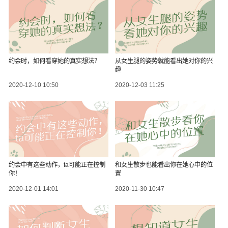
约会时，如何看穿她的真实想法？
从女生腿的姿势就能看出她对你的兴
趣
2020-12-10 10:50
2020-12-03 11:25
约会中有这些动作，ta可能正在控制
和女生散步也能看出你在她心中的位
你！
置
2020-12-01 14:01
2020-11-30 10:47