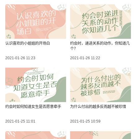
认识喜欢的小姐姐的开场白
约会时，递进关系的动作，你知道几
个？
2021-01-26 11:23
2021-01-26 11:22
约会时如何知道女生是否愿意牵手
为什么付出的越多反而越不被珍惜
2021-01-25 11:01
2021-01-25 10:59