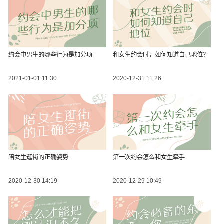
约会中男生的哪些行为是加分项
和女生约会时，如何知道自己地位？
2021-01-01 11:30
2020-12-31 11:26
陪女生逛街的正确姿势
第一次约会怎么和女生牵手
2020-12-30 14:19
2020-12-29 10:49