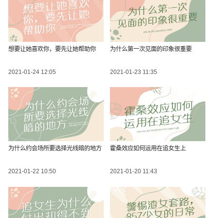
想要让她喜欢你，要先让她帮助你
为什么第一次见面的印象很重要
2021-01-24 12:05
2021-01-23 11:35
为什么约会场所要选择光线暗的地方
霍桑效应如何运用在追女生上
2021-01-22 10:50
2021-01-20 11:43