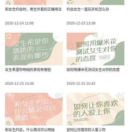
和女生约会时，男生外套的正确用法
约会女生一直玩手机怎么办
2020-12-24 11:08
2020-12-23 13:39
女生希望你吻她的表现有哪些
如何用爆米花测试女生对你的态度
2020-12-23 13:36
2020-12-22 10:42
和女生约会，什么情况可以吻她
如何让你喜欢的人爱上你