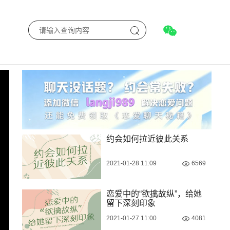
约会如何拉近彼此关系
2021-01-28 11:09
6569
恋爱中的“欲擒故纵”，给她
留下深刻印象
2021-01-27 11:00
4081