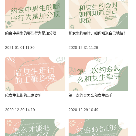
约会中男生的哪些行为是加分项
和女生约会时，如何知道自己地位？
2021-01-01 11:30
2020-12-31 11:26
陪女生逛街的正确姿势
第一次约会怎么和女生牵手
2020-12-30 14:19
2020-12-29 10:49