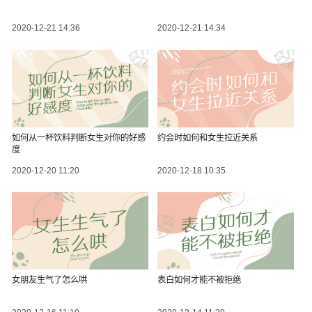
2020-12-21 14:36
2020-12-21 14:34
如何从一杯饮料判断女生对你的好感
约会时如何和女生拉近关系
度
2020-12-20 11:20
2020-12-18 10:35
女朋友生气了怎么哄
表白如何才能不被拒绝