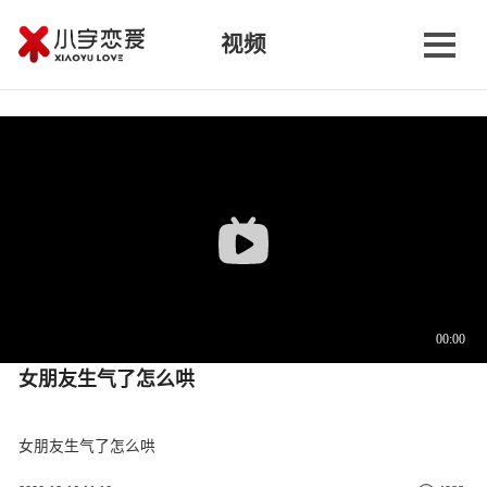
视频
女朋友生气了怎么哄
女朋友生气了怎么哄