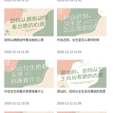
2020-12-16 11:10
2020-12-14 11:30
如何从拥抱动作看出她的心意
约会迟到，女生是怎么等你的呢
2020-12-13 11:45
2020-12-12 11:55
约会女生抢着买单意味着什么
搭讪时，如何从女生反应看她的态度
2020-12-12 10:35
2020-12-11 11:39