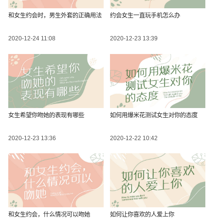
和女生约会时，男生外套的正确用法
约会女生一直玩手机怎么办
2020-12-24 11:08
2020-12-23 13:39
女生希望你吻她的表现有哪些
如何用爆米花测试女生对你的态度
2020-12-23 13:36
2020-12-22 10:42
和女生约会，什么情况可以吻她
如何让你喜欢的人爱上你