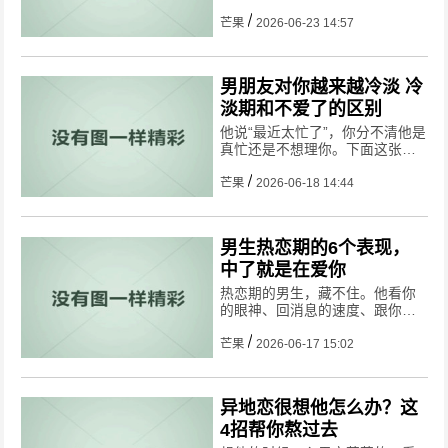
他到底几个意思?下面这3点，帮
你看清他的真实想法。
芒果
2026-06-23 14:57
男朋友对你越来越冷淡 冷
淡期和不爱了的区别
他说“最近太忙了”，你分不清他是
真忙还是不想理你。下面这张对
照表，帮你一眼看出他到底是“暂
时的冷淡”还是“已经不爱了”。
芒果
2026-06-18 14:44
男生热恋期的6个表现，
中了就是在爱你
​热恋期的男生，藏不住。他看你
的眼神、回消息的速度、跟你说
话的语气，都在告诉你——他彻
底沦陷了。
芒果
2026-06-17 15:02
异地恋很想他怎么办？这
4招帮你熬过去