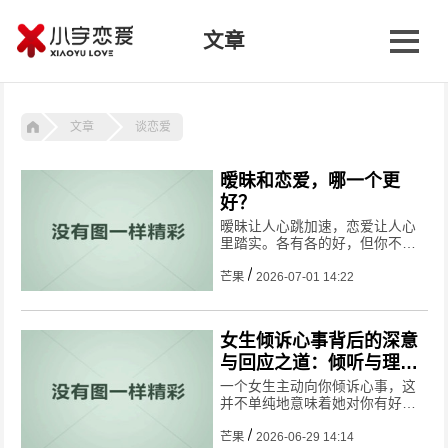
文章
文章
谈恋爱
暧昧和恋爱，哪一个更
好？
暧昧让人心跳加速，恋爱让人心
里踏实。各有各的好，但你不能
在暧昧里待太久，也不能在恋爱
里总怀念暧昧。
芒果
2026-07-01 14:22
女生倾诉心事背后的深意
与回应之道：倾听与理
解，展现关怀与支持
一个女生主动向你倾诉心事，这
并不单纯地意味着她对你有好
感，但至少说明她信任你。如果
你希望将这份信任转化为好感，
芒果
2026-06-29 14:14