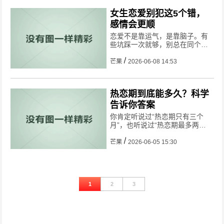
女生恋爱别犯这5个错，
感情会更顺
恋爱不是靠运气，是靠脑子。有
些坑踩一次就够，别总在同个地
方摔。
芒果
2026-06-08 14:53
热恋期到底能多久？科学
告诉你答案
你肯定听说过“热恋期只有三个
月”，也听说过“热恋期最多两
年”。到底哪个对?科学给出的答
案比你想的长——但也没那么
芒果
2026-06-05 15:30
长。
1
2
3