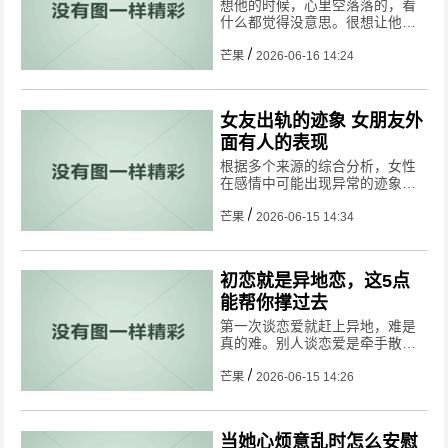
​想他的时候，心里空落落的，看
什么都觉得没意思。很想让他马
上出现在你面前，但距离摆在
那，你只能自己想办法。这4招，
芒果
2026-06-16 14:24
帮你把“想他”变成“等他”。
女友出轨的迹象 女朋友外
面有人的表现
根据多个来源的综合分析，女性
在感情中可能出现异常的迹象主
要涉及行为、情感和社交习惯的
变化。以下总结了女友可能出轨
芒果
2026-06-15 14:34
的典型表现，结合心理学研究和
实际案例进行归类：
初恋就是异地恋，这5点
能帮你撑过去
第一次谈恋爱就赶上异地，难是
真的难。别人谈恋爱是牵手散
步，你是对着屏幕傻笑。但熬过
去了，你们的感情会比别人更牢
芒果
2026-06-15 14:26
固。
当她心烦意乱时怎么安慰