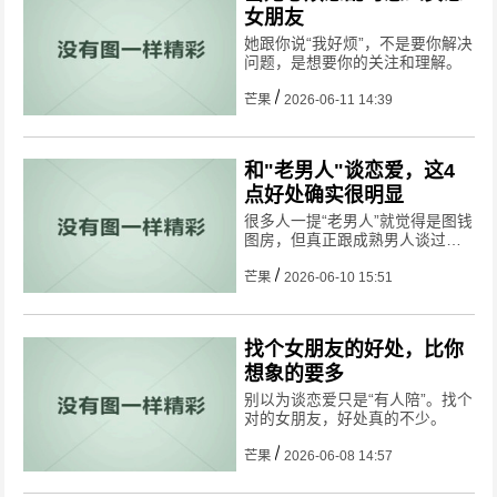
女朋友
她跟你说“我好烦”，不是要你解决
问题，是想要你的关注和理解。
芒果
2026-06-11 14:39
和"老男人"谈恋爱，这4
点好处确实很明显
很多人一提“老男人”就觉得是图钱
图房，但真正跟成熟男人谈过恋
爱就知道，吸引你的根本不是那
些。
芒果
2026-06-10 15:51
找个女朋友的好处，比你
想象的要多
别以为谈恋爱只是“有人陪”。找个
对的女朋友，好处真的不少。
芒果
2026-06-08 14:57