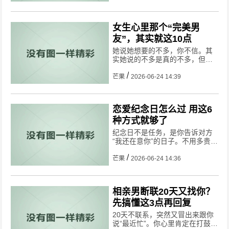
那么下面这些回应方式你就要认
真学习了。
女生心里那个“完美男
友”，其实就这10点
她说她想要的不多，你不信。其
实她说的不多是真的不多，但每
一条都需要你用心。下面这10
点，做到一半她就已经觉得很好
芒果
2026-06-24 14:39
了。
恋爱纪念日怎么过 用这6
种方式就够了
纪念日不是任务，是你告诉对方
“我还在意你”的日子。不用多贵，
用心就行。下面这6种方式，挑一
个适合你们的。
芒果
2026-06-24 14:36
相亲男断联20天又找你？
先搞懂这3点再回复
​20天不联系，突然又冒出来跟你
说“最近忙”。你心里肯定在打鼓：