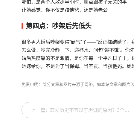
哪怕只是两个人散步半小时，聊点跟孩子无关的事
让她感觉：你不仅是孩他爸，还是她老公
第四点：吵架后先低头
很多男人婚后吵架变得“硬气”了——“反正都结婚了，
怎么做：吵完冷静一下，递杯水、问句“饿不饿”。你
婚后热度靠的不是激情，是你在每一个平凡日子里，
她嫁给你，不是为了当保姆、当室友、当孩他妈。她
免责申明：部分文章和图片来源于网络，如本站文章和图片
上一篇：恋爱历史不宜过于坦诚的原因？3个原因告诉你为什么