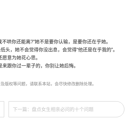
我不哄你还能离?”她不是要你认输，是要你还在乎她。
先低头，她不会觉得你没出息，会觉得“他还是在乎我的”。
还愿意为她花心思。
是来跟你过一辈子的，你别让她后悔。
涉及版权等问题，请联系本站，会尽快修改删除处理。
下一篇：盘点女生相亲必问的十个问题