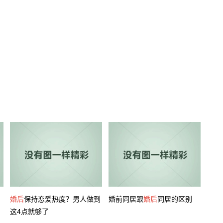
婚后
保持恋爱热度？男人做到
婚前同居跟
婚后
同居的区别
这4点就够了