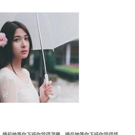
。婚前她等你下班你觉得温暖，婚后她等你下班你觉得烦。