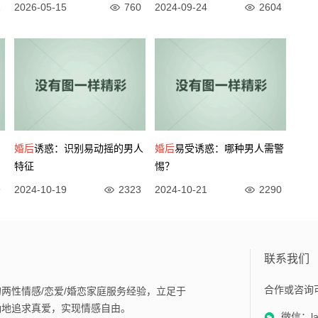
1
2026-05-15
760
2024-09-24
2604
婚后
诱惑：识别易动摇的男人
婚后
易受诱惑：哪种男人需警
特征
惕？
9
2024-10-19
2323
2024-10-21
2290
联系我们
合作或咨询
两性情感/恋爱/婚恋家庭服务经验，立足于
确地追求真爱，实现情感自由。
微信：lan