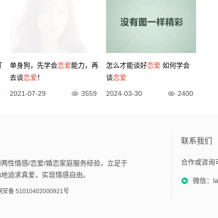
打
单身狗，先学会
恋爱
能力，再
怎么才能谈好
恋爱
如何学会
去谈
恋爱
！
谈
恋爱
0
2021-07-29
3559
2024-03-30
2400
联系我们
合作或咨询
两性情感/恋爱/婚恋家庭服务经验，立足于
确地追求真爱，实现情感自由。
微信：lan
安备 51010402000921号