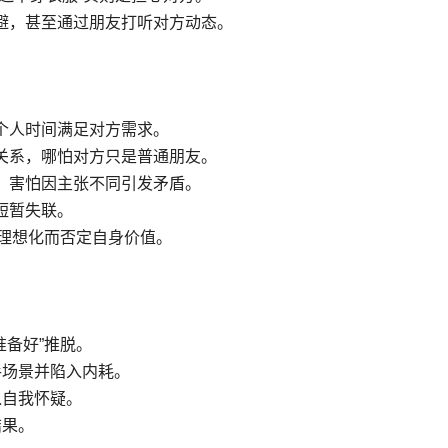
避，甚至通过朋友打听对方动态。
个人时间满足对方需求。
关系，哪怕对方只是普通朋友。
，害怕因主张不同引发矛盾。
短暂失联。
方理想化而否定自身价值。
准备好”推脱。
手场景并陷入内耗。
入自我怀疑。
结果。