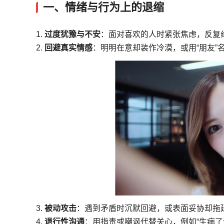
一、情绪与行为上的退缩
1.
过度犹豫与不安
：面对喜欢的人时紧张焦虑，反复
2.
回避真实情感
：明明在意却装作冷漠，或用“朋友”
3.
被动攻击
：遇到矛盾时沉默回避，或表面妥协却拖
4.
退行性沟通
：用指责或嘲讽代替关心，例如“生病了