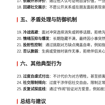
17.
依赖外界评价
：通过他人认可证明自身价值，一
18.
回避社交展示
：不愿公开关系或在朋友面前表现
五、矛盾处理与防御机制
19.
冷战逃避
：面对冲突选择消失或转移话题，拒绝
20.
情绪压抑与爆发
：长期隐藏不满，最终因小事突
21.
投射性控制
：通过挑剔对方缺点掩盖自卑，例如指
22.
否认脆弱
：生病或受挫时装作无事，拒绝伴侣关
六、其他典型行为
23.
过度自虐式付出
：不计代价为对方牺牲，甚至损
24.
社交限制倾向
：过度干涉伴侣社交自由，限制正
25.
反复试探底线
：通过“作闹”验证对方爱意，例如
总结与建议