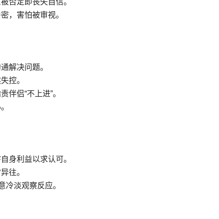
旦被否定即丧失自信。
亲密，害怕被审视。
沟通解决问题。
然失控。
责伴侣“不上进”。
心。
害自身利益以求认可。
常异往。
故意冷淡观察反应。