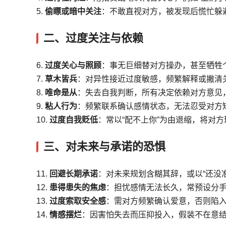
5.
偷瞟或暗中关注
：不敢直视对方，被发现后慌忙躲
二、过度关注与依赖
6.
过度关心与照顾
：事无巨细替对方操办，甚至牺牲
7.
草木皆兵
：对异性接近过度敏感，频繁解释或撇清
8.
唯命是从
：失去自我判断，所有决定依赖对方意见
9.
粘人行为
：频繁联系确认感情状态，无法忍受对方
10.
过度自我贬低
：常以“配不上你”为由退缩，将对
三、对未来与承诺的恐惧
11.
回避长期承诺
：对未来规划含糊其辞，或以“还没
12.
患得患失的焦虑
：担忧感情无法长久，常预设分
13.
过度索取安全感
：需对方频繁确认爱意，否则陷
14.
情感摆烂
：因害怕失去而压抑投入，假装不在意