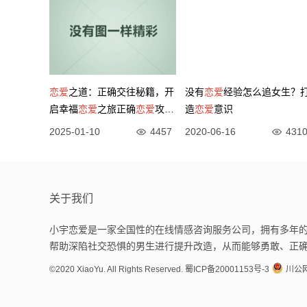
恋爱
之道：正确交往秘籍，开
没有
恋爱
经验怎么追女生？
启幸福
恋爱
之旅正确
恋爱
攻略
造
恋爱
意识
分享
2025-01-10
4457
2020-06-16
431
关于我们
小宇恋爱是一家全国性的在线情感咨询服务公司，拥有多年的
帮助深陷社交恐惧的男生进行提升改造，从而能够勇敢、正
©2020 XiaoYu. All Rights Reserved.
蜀ICP备20001153号-3
川公网