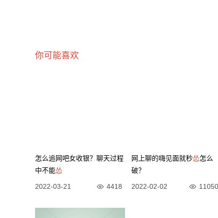
你可能喜欢
怎么追网吧女收银？聊天过程
网上聊的嗨见面就秒
怂
怎么
中不能
怂
破？
2022-03-21
4418
2022-02-02
1105