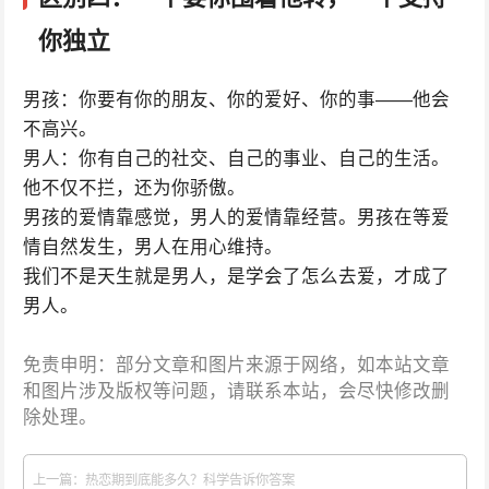
你独立
男孩：你要有你的朋友、你的爱好、你的事——他会
不高兴。
男人：你有自己的社交、自己的事业、自己的生活。
他不仅不拦，还为你骄傲。
男孩的爱情靠感觉，男人的爱情靠经营。男孩在等爱
情自然发生，男人在用心维持。
我们不是天生就是男人，是学会了怎么去爱，才成了
男人。
免责申明：部分文章和图片来源于网络，如本站文章
和图片涉及版权等问题，请联系本站，会尽快修改删
除处理。
上一篇：热恋期到底能多久？科学告诉你答案