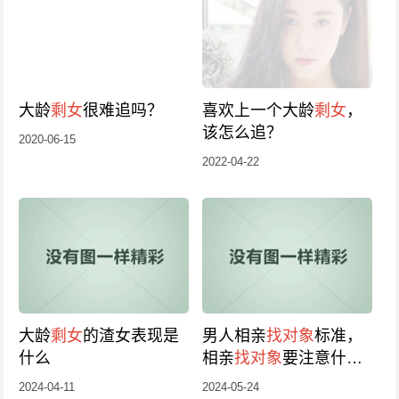
大龄
剩女
很难追吗？
喜欢上一个大龄
剩女
，
该怎么追？
2020-06-15
2022-04-22
大龄
剩女
的渣女表现是
男人相亲
找对象
标准，
什么
相亲
找对象
要注意什
么？
2024-04-11
2024-05-24