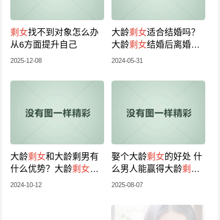
剩女
找不到对象怎么办
大龄
剩女
适合结婚吗？
从6方面提升自己
大龄
剩女
结婚后离婚的
多不多
2025-12-08
2024-05-31
大龄
剩女
和大龄剩男有
娶个大龄
剩女
的好处 什
什么优势？大龄
剩女
好
么男人能赢得大龄
剩女
还是离婚的好
的心
2024-10-12
2025-08-07