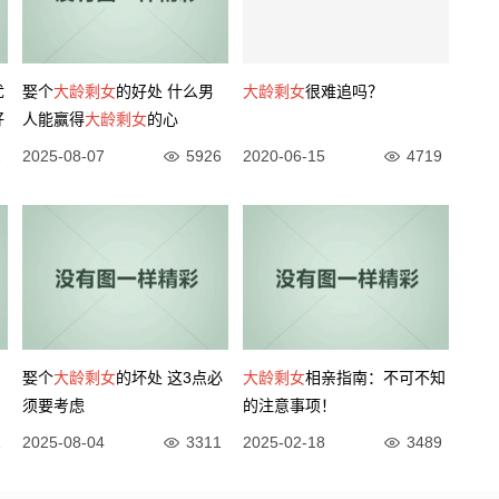
优
娶个
大龄剩女
的好处 什么男
大龄剩女
很难追吗？
好
人能赢得
大龄剩女
的心
2
2025-08-07
5926
2020-06-15
4719
娶个
大龄剩女
的坏处 这3点必
大龄剩女
相亲指南：不可不知
须要考虑
的注意事项！
1
2025-08-04
3311
2025-02-18
3489