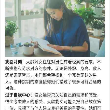
挑剔苛刻：
大龄剩女往往对男性有着极高的要求，不
断挑剔和苛求对方的条件。无论是外貌、身高、收入
还是家庭背景，她们都希望找到一个完美无缺的男
人。这种挑剔的态度使得她们错过了很多可能合适的
对象。
过于自我中心：
渣女通常只关注自己的需求和感受，
很少考虑他人的感受。大龄剩女可能会把自己放在第
一位，忽视了与他人建立良好关系的重要性。她们可