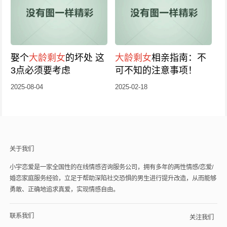
娶个
大龄剩女
的坏处 这
大龄剩女
相亲指南：不
3点必须要考虑
可不知的注意事项！
2025-08-04
2025-02-18
关于我们
小宇恋爱是一家全国性的在线情感咨询服务公司，拥有多年的两性情感/恋爱/
婚恋家庭服务经验，立足于帮助深陷社交恐惧的男生进行提升改造，从而能够
勇敢、正确地追求真爱，实现情感自由。
联系我们
关注我们