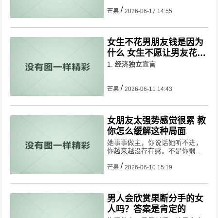
生。除了真爱，背后还有这些心
理原因。
芒果
2026-06-17 14:55
女生不花男朋友钱是因为
什么 女生不愿让男友花钱
的原因是什么？
1.
经济独立宣言
芒果
2026-06-11 14:43
女朋友太强势感觉很累 教
你怎么缓解这种局面
​她事事做主，你说话她听不进，
你越来越没存在感。不是你弱，
是她还没学会怎么一起商量。
芒果
2026-06-10 15:19
男人会欣赏果断分手的女
人吗？答案是肯定的