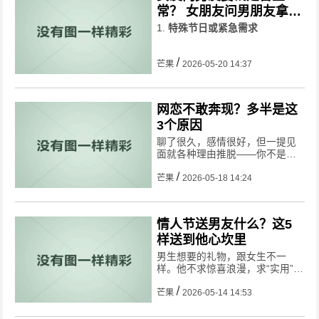
常？ 女朋友问男朋友拿钱
很正常吗
1.
特殊节日或紧急需求
芒果
2026-05-20 14:37
网恋不敢奔现？多半是这
3个原因
​聊了很久，感情很好，但一提见
面就各种理由推脱——你不是一
个人。网恋不敢奔现，通常逃不
出下面这3个心结。
芒果
2026-05-18 14:24
情人节送男友什么？这5
样送到他心坎里
男生想要的礼物，跟女生不一
样。他不求惊喜浪漫，求“实用”和
“被懂”。下面这5类，按他喜欢的
程度排，挑一个准没错。
芒果
2026-05-14 14:53