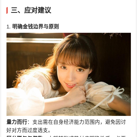
三、应对建议
1.
明确金钱边界与原则
量力而行
：支出需在自身经济能力范围内，避免因讨
好对方而过度透支。