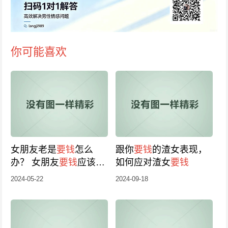
你可能喜欢
女朋友老是
要钱
怎么
跟你
要钱
的渣女表现，
办？ 女朋友
要钱
应该给
如何应对渣女
要钱
吗？
2024-05-22
2024-09-18