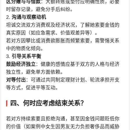
区分赠与与借款
：大额转账或垫付应明确性质，必要
时留存记录，避免分手后纠纷。
2.
沟通与观察动机
坦诚交流双方消费观及经济状况，了解她索要金钱的
真实原因（如应急需求、价值观差异等）。
若对方因攀比或消费欲膨胀而频繁索要，需警惕关系
中的物质化倾向。
3.
引导关系平衡
鼓励经济独立
：健康的感情应基于双方的人格与经济
独立性，避免单方面依赖。
对等付出
：可通过共同制定理财计划、轮流承担开支
等方式，促进平等互动。
四、何时应考虑结束关系？
若对方持续索要且拒绝沟通，甚至因金钱问题贬低你
的价值（如案例中女生因男友无力负担奢侈品而威胁