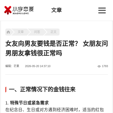
文章
文章
问答
正文
女友向男友要钱是否正常？ 女朋友问
男朋友拿钱很正常吗
编辑：芒果
2026-05-20 14:37:10
1793
一、正常情况下的金钱往来
1.
特殊节日或紧急需求
在纪念日、生日或对方遇到经济困难时，适当的红包