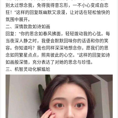
别太过想念我，免得我得意忘形，一不小心变成自恋
狂！”这样的回复既幽默又浪漫，让对话在轻松愉快的
氛围中展开。
二、深情款款如诗如画
回复：“你的思念如春风拂面，轻轻拨动我的心弦。每
当夜深人静之时，我便会默默回味你的话语和你的笑
容。你知道吗？我也同样深深地想念你，愿我们的思
念如同繁星点点，照亮彼此的心空。”这样的回复如诗
如画般深情，充分表达了对她的思念与珍惜。
三、机智灵动化解尴尬