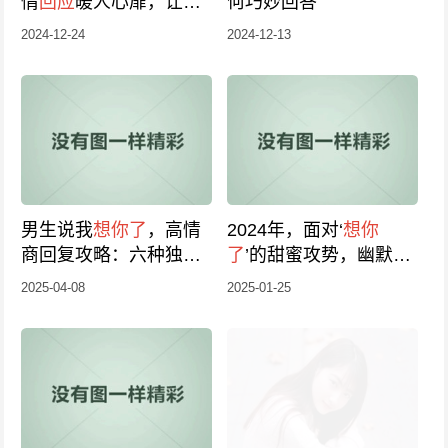
情
回应
暖人心扉，让她
何巧妙回答
瞬间陶醉在浓浓情意之
2024-12-24
2024-12-13
中！
男生说我
想你了
，高情
2024年，面对‘
想你
商回复攻略：六种独特
了
’的甜蜜攻势，幽默女
话术展现魅力与个性
声的四种回复策略
2025-04-08
2025-01-25