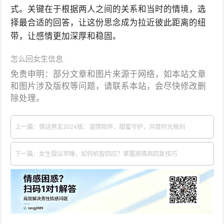
式。关键在于根据两人之间的关系和当时的情境，选
择最合适的回答，让这份思念成为拉近彼此距离的纽
带，让感情更加深厚和稳固。
怎么回女生信息
免责申明：部分文章和图片来源于网络，如本站文章
和图片涉及版权等问题，请联系本站，会尽快修改删
除处理。
上一篇：情话男友2024版：温情陪伴，甜蜜守护，共度时光每刻
下一篇：女生提议早睡，如何机智回应？掌握高情商回复技巧