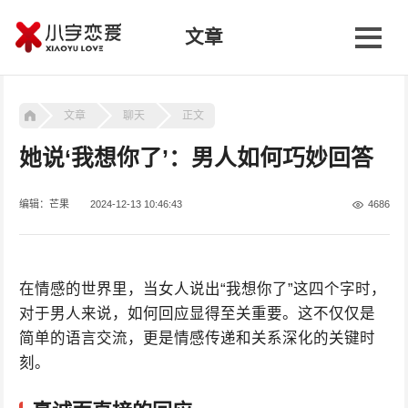
文章
文章
聊天
正文
她说‘我想你了’：男人如何巧妙回答
编辑：芒果
2024-12-13 10:46:43
4686
在情感的世界里，当女人说出“我想你了”这四个字时，
对于男人来说，如何回应显得至关重要。这不仅仅是
简单的语言交流，更是情感传递和关系深化的关键时
刻。