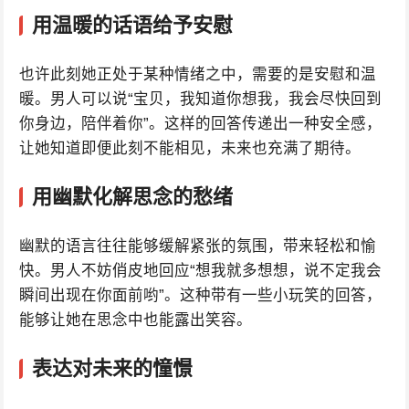
用温暖的话语给予安慰
也许此刻她正处于某种情绪之中，需要的是安慰和温
暖。男人可以说“宝贝，我知道你想我，我会尽快回到
你身边，陪伴着你”。这样的回答传递出一种安全感，
让她知道即便此刻不能相见，未来也充满了期待。
用幽默化解思念的愁绪
幽默的语言往往能够缓解紧张的氛围，带来轻松和愉
快。男人不妨俏皮地回应“想我就多想想，说不定我会
瞬间出现在你面前哟”。这种带有一些小玩笑的回答，
能够让她在思念中也能露出笑容。
表达对未来的憧憬