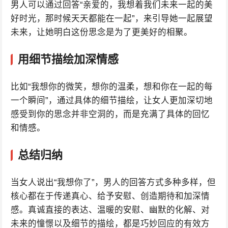
男人可以通过回答“亲爱的，我想着我们未来一起的美
好时光，那时候天天都能在一起”，来引导她一起展望
未来，让她明白这份思念是为了更美好的相聚。
用细节描绘加深情感
比如“我想你的微笑，想你的温柔，想和你在一起的每
一个瞬间”，通过具体的细节描绘，让女人更加深切地
感受到你的思念并非空洞的，而是充满了具体的回忆
和情感。
总结归纳
当女人说出“我想你了”，男人的回答方式多种多样，但
核心都在于传递真心、给予安慰、创造期待和加深情
感。真诚直接的表达、温暖的安慰、幽默的化解、对
未来的憧憬以及细节的描绘，都是巧妙回应的有效方