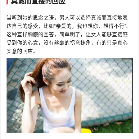
真诚而直接的回应
当听到她的思念之语，男人可以选择真诚而直接地表
达自己的感受，比如“亲爱的，我也想你，想得不行”。
这种直抒胸臆的回答，简单明了，让女人能够直接感
受到你的心意，没有丝毫的拐弯抹角，有的只是真心
实意的回应。