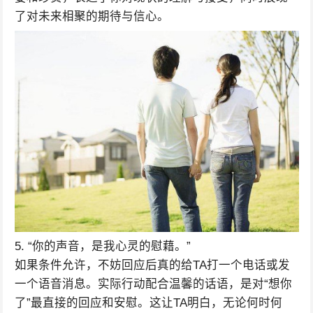
了对未来相聚的期待与信心。
5. “你的声音，是我心灵的慰藉。”
如果条件允许，不妨回应后真的给TA打一个电话或发
一个语音消息。实际行动配合温馨的话语，是对“想你
了”最直接的回应和安慰。这让TA明白，无论何时何