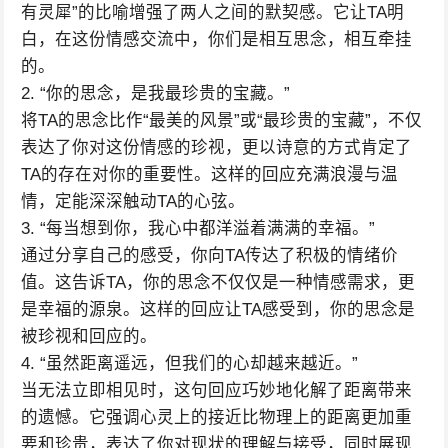
有灵犀”的比喻增强了两人之间的默契感。它让TA明
白，在这份情感交流中，你们是相互思念，相互牵挂
的。
2. “你的思念，是我最珍贵的宝藏。”
将TA的思念比作“最美的风景”或“最珍贵的宝藏”，不仅
表达了你对这份情感的珍视，更以诗意的方式肯定了
TA的存在对你的重要性。这样的回应充满浪漫与温
情，定能深深触动TA的心弦。
3. “每当想到你，我心中都洋溢着满满的幸福。”
通过分享自己的感受，你向TA传达了积极的情绪价
值。这告诉TA，你的思念不仅仅是一种情感需求，更
是幸福的源泉。这样的回应让TA感受到，你的思念是
被珍视和回应的。
4. “虽然距离遥远，但我们的心却越来越近。”
当无法立即相见时，这句回应巧妙地化解了距离带来
的遗憾。它强调心灵上的接近比物理上的距离更加重
要和珍贵，表达了你对现状的理解与接受，同时展现