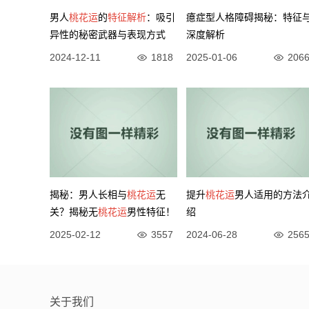
男人
桃花运
的
特征解析
：吸引
癔症型人格障碍揭秘：特征
异性的秘密武器与表现方式
深度解析
2024-12-11
1818
2025-01-06
206
揭秘：男人长相与
桃花运
无
提升
桃花运
男人适用的方法
关？揭秘无
桃花运
男性特征！
绍
2025-02-12
3557
2024-06-28
256
关于我们