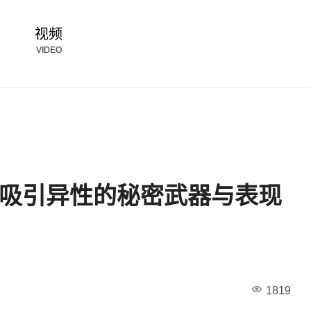
视频
VIDEO
吸引异性的秘密武器与表现
1819