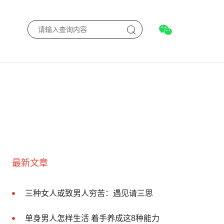
最新文章
三种女人或致男人穷苦：遇见请三思
单身男人怎样生活 着手养成这8种能力