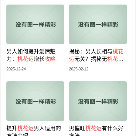
男人如何提升爱情魅
揭秘：男人长相与
桃花
力：
桃花运
增长
攻略
运
无关？揭秘无
桃花运
男性特征！
2025-12-24
2025-02-12
提升
桃花运
男人适用的
男催旺
桃花运
有什么好